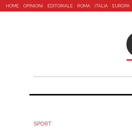
HOME
OPINIONI
EDITORIALE
ROMA
ITALIA
EUROPA
SPORT