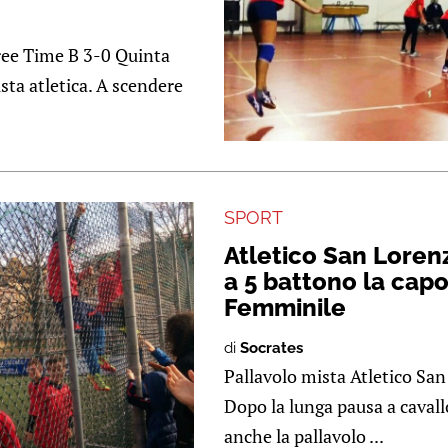
ree Time B 3-0 Quinta
sta atletica. A scendere
SPORT
Atletico San Lorenz
a 5 battono la cap
Femminile
di
Socrates
Pallavolo mista Atletico Sa
Dopo la lunga pausa a cavallo
anche la pallavolo ...