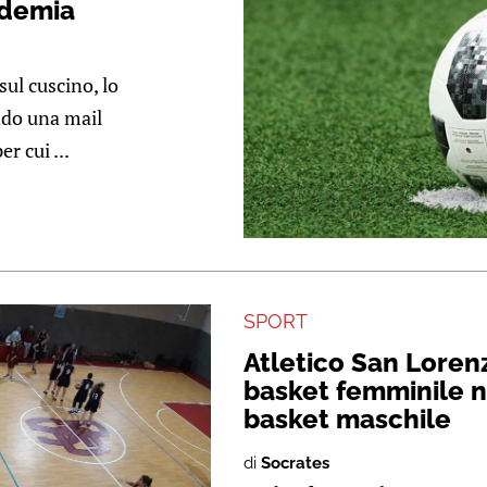
ndemia
sul cuscino, lo
ndo una mail
r cui ...
SPORT
Atletico San Lorenz
basket femminile ne
basket maschile
di
Socrates