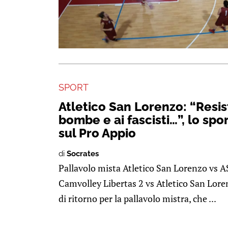
SPORT
Atletico San Lorenzo: “Resi
bombe e ai fascisti…”, lo spo
sul Pro Appio
di
Socrates
Pallavolo mista Atletico San Lorenzo vs 
Camvolley Libertas 2 vs Atletico San Lor
di ritorno per la pallavolo mistra, che ...