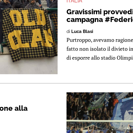
ITALIA
Gravissimi provved
campagna #Feder
di
Luca Blasi
Purtroppo, avevamo ragion
fatto non isolato il divieto i
di esporre allo stadio Olimpic
ione alla