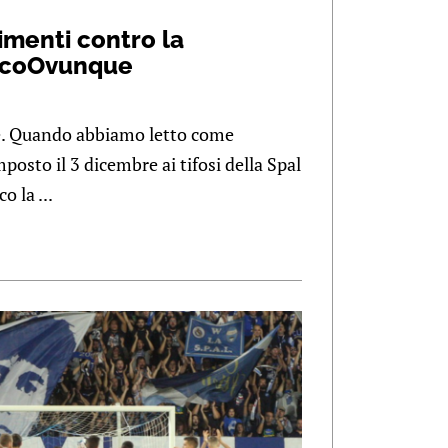
imenti contro la
icoOvunque
e. Quando abbiamo letto come
mposto il 3 dicembre ai tifosi della Spal
o la ...