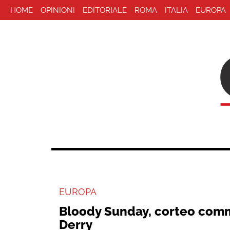
HOME
OPINIONI
EDITORIALE
ROMA
ITALIA
EUROPA
EUROPA
Bloody Sunday, corteo com
Derry