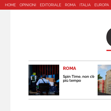
HOME
OPINIONI
EDITORIALE
ROMA
ITALIA
EUROPA
ROMA
Spin Time, non c’è
più tempo