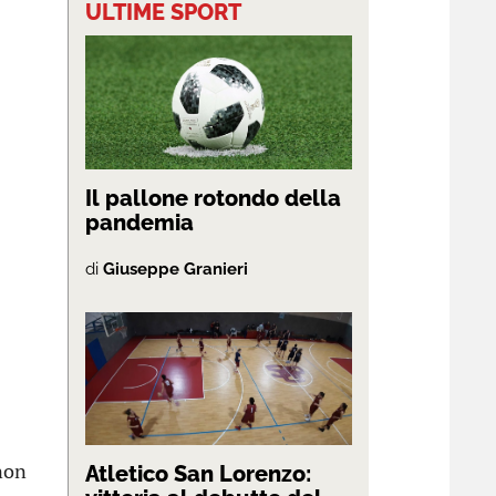
ULTIME SPORT
Il pallone rotondo della
pandemia
di
Giuseppe Granieri
 non
Atletico San Lorenzo: