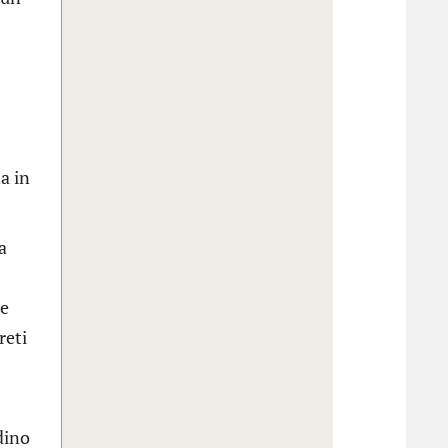
a in
a
te
reti
rdino