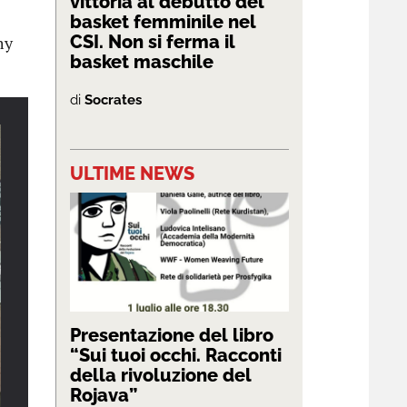
vittoria al debutto del
basket femminile nel
CSI. Non si ferma il
my
basket maschile
di
Socrates
ULTIME NEWS
Presentazione del libro
“Sui tuoi occhi. Racconti
della rivoluzione del
Rojava”