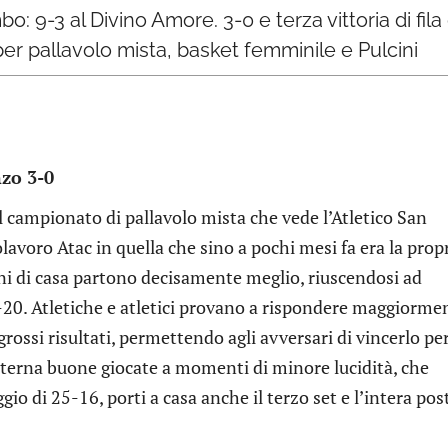
bo: 9-3 al Divino Amore. 3-0 e terza vittoria di fila
e per pallavolo mista, basket femminile e Pulcini
zo 3-0
el campionato di pallavolo mista che vede l’Atletico San
voro Atac in quella che sino a pochi mesi fa era la prop
oni di casa partono decisamente meglio, riuscendosi ad
5-20. Atletiche e atletici provano a rispondere maggiorme
rossi risultati, permettendo agli avversari di vincerlo pe
alterna buone giocate a momenti di minore lucidità, che
io di 25-16, porti a casa anche il terzo set e l’intera pos