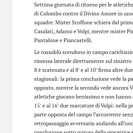
Settima giornata di ritorno per le atletich
di Colombo contro il Divino Amore in uno
squadre. Mister Scoffone schiera dal primo
Casalati, Adamo e Volpi, mentre mister P
Pantalone e Piancastelli.
Le rossoblù scendono in campo carichissime
rimessa laterale direttamente sul sinistro
8 è scatenata e al 8′ e al 10′ firma altre d
stagionali: la prima conclusione vede la pal
opposto, mentre la seconda vede ancora V
atletiche giocano benissimo e non hanno al
15′ e al 16′ due marcature di Volpi: nella 
parte opposta del campo l’accorrente senz
retropassaggio avversario andando all’uno
conclusione sotto misura della giocatrice s