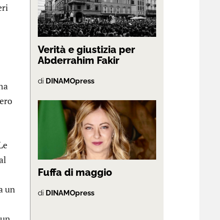
eri
Verità e giustizia per
Abderrahim Fakir
di
DINAMOpress
una
mero
Le
al
Fuffa di maggio
a un
di
DINAMOpress
 un