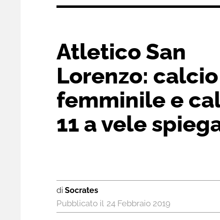
Atletico San
Lorenzo: calcio
femminile e cal
11 a vele spieg
di
Socrates
24 Febbraio 2019