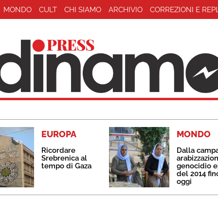
MONDO
CULT
CHI SIAMO
ARCHIVIO
CORREZIONI E REP
EUROPA
MONDO
Ricordare
Dalla camp
Srebrenica al
arabizzazion
tempo di Gaza
genocidio e
del 2014 fin
oggi