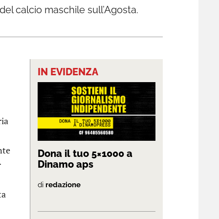
 del calcio maschile sull’Agosta.
IN EVIDENZA
ria
nte
Dona il tuo 5×1000 a
Dinamo aps
r
di
redazione
ta