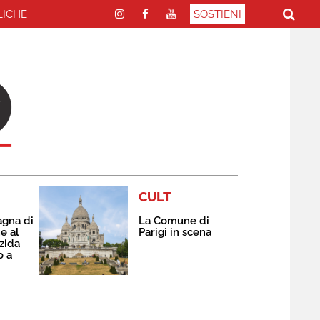
LICHE
SOSTIENI
CULT
agna di
La Comune di
e al
Parigi in scena
zida
o a