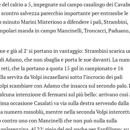
e del calcio a 5, impegnate sul campo casalingo dei Cavali
 scontro salvezza parecchio importante per entrambe le
 minuto Marini Misterioso a difendere i pali, Strambini,
impolari manda in campo Mancinelli, Troncacci, Paduano,
 e già al 2′ si portano in vantaggio: Strambini scarica 
 di Adamo, che non sbaglia e porta le sue davanti. La nu
ue reti, che la portano a quota 15 gol in campionato e 16
la servita da Volpi incasellarsi sotto l’incrocio dei pali
olpi scambiare con Adamo che insacca sul secondo palo. 
cuna intenzione di fermarsi sul più bello: arrivano così 
prima occasione Casalati va via sulla destra servendo dalla
a numero rossoblù, mentre nella seconda Volpi intercett
 contro uno con Mancinelli che non può nulla sulla
anlorenzina. Al 22′ gioia del gol anche per Sanfilippo: su