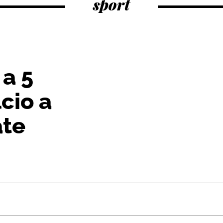
sport
 a 5
cio a
ate