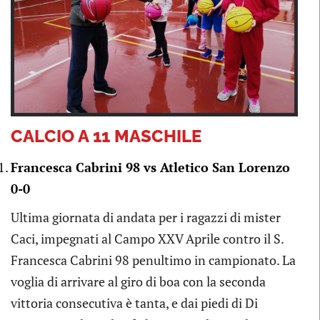
Previous
Next
CALCIO A 11 MASCHILE
Francesca Cabrini 98 vs Atletico San Lorenzo
0-0
Ultima giornata di andata per i ragazzi di mister
Caci, impegnati al Campo XXV Aprile contro il S.
Francesca Cabrini 98 penultimo in campionato. La
voglia di arrivare al giro di boa con la seconda
vittoria consecutiva è tanta, e dai piedi di Di