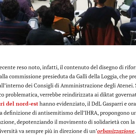
recente reso noto, infatti, il contenuto del disegno di rif
lla commissione presieduta da Galli della Loggia, che pr
ll’interno dei Consigli di Amministrazione degli Atenei. 
o problematica, verrebbe reindirizzata ai diktat governat
ri del nord-est
hanno evidenziato, il DdL Gasparri e ora
a definizione di antisemitismo dell’IHRA, propongono un 
azione, depotenziando il movimento di solidarietà con la 
niversità va sempre più in direzione di un’
orbanizzazione
.