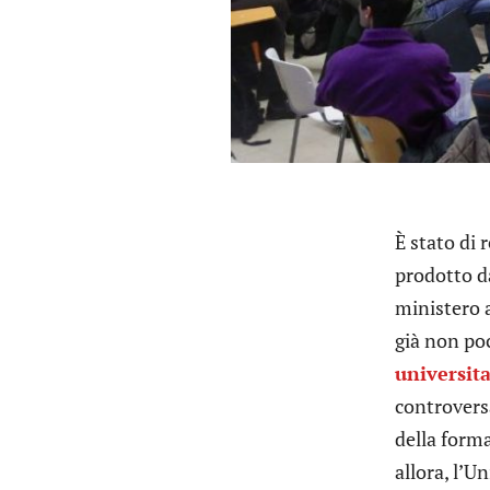
È stato di 
prodotto da
ministero a
già non poc
universita
controvers
della form
allora, l’U