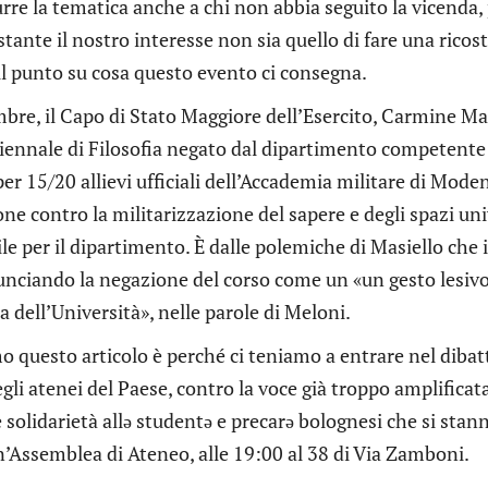
rre la tematica anche a chi non abbia seguito la vicenda
stante il nostro interesse non sia quello di fare una rico
il punto su cosa questo evento ci consegna.
mbre, il Capo di Stato Maggiore dell’Esercito, Carmine Ma
iennale di Filosofia negato dal dipartimento competente d
er 15/20 allievi ufficiali dell’Accademia militare di Mod
ne contro la militarizzazione del sapere e degli spazi univ
le per il dipartimento. È dalle polemiche di Masiello che i
unciando la negazione del corso come un «un gesto lesivo
 dell’Università», nelle parole di Meloni.
o questo articolo è perché ci teniamo a entrare nel dibatt
egli atenei del Paese, contro la voce già troppo amplific
 solidarietà allə studentə e precarə bolognesi che si sta
’Assemblea di Ateneo, alle 19:00 al 38 di Via Zamboni.