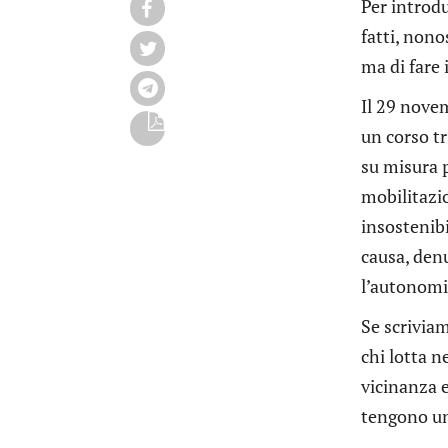
Per introdu
fatti, nono
ma di fare 
Il 29 nove
un corso tr
su misura p
mobilitazio
insostenibi
causa, den
l’autonomia
Se scriviam
chi lotta n
vicinanza e
tengono un