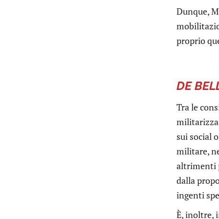
Dunque, Me
mobilitazio
proprio qu
DE BEL
Tra le cons
militarizza
sui social 
militare, n
altrimenti 
dalla propo
ingenti spe
È, inoltre,