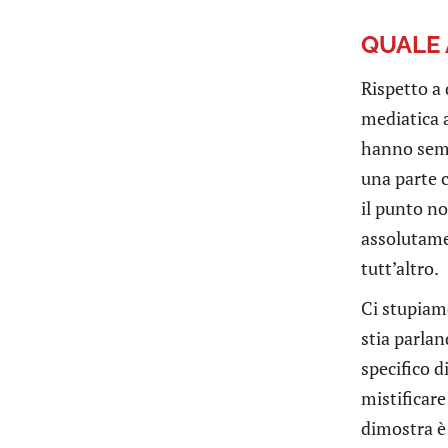
QUALE
Rispetto a
mediatica a
hanno sempr
una parte 
il punto n
assolutame
tutt’altro.
Ci stupiamo
stia parlan
specifico 
mistificar
dimostra è