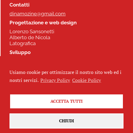
Contatti
dinamozine@gmail.com
Progettazione e web design
Lorenzo Sansonetti
Alberto de Nicola
Latografica
Sviluppo
Commonhelp
Usiamo cookie per ottimizzare il nostro sito web ed i
Seguici
nostri servizi.
Privacy Policy
Cookie Policy
ACCETTA TUTTI
Iscriviti alla newsletter
CHIUDI