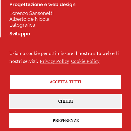
Progettazione e web design
Lorenzo Sansonetti
Alberto de Nicola
Latografica
Sviluppo
Commonhelp
Usiamo cookie per ottimizzare il nostro sito web ed i
Seguici
nostri servizi.
Privacy Policy
Cookie Policy
ACCETTA TUTTI
Iscriviti alla newsletter
CHIUDI
PREFERENZE
Attribuzione - Non commerciale - Non opere derivate 2.5 Italia
(CC
BY-NC-ND 2.5 IT)
Privacy Policy
-
Cookie Policy