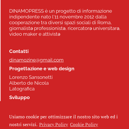
DINAMOPRESS è un progetto di informazione
indipendente nato l'11 novembre 2012 dalla
cooperazione tra diversi spazi sociali di Roma,
giornalistə professionistə, ricercatorə universitarə,
video maker e attivistə
Contatti
dinamozine@gmail.com
Progettazione e web design
Lorenzo Sansonetti
Alberto de Nicola
Latografica
Sviluppo
Commonhelp
Usiamo cookie per ottimizzare il nostro sito web ed i
Seguici
nostri servizi.
Privacy Policy
Cookie Policy