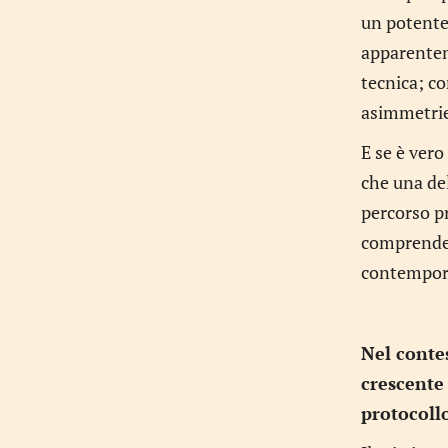
un potente
apparenteme
tecnica; co
asimmetrie
E se è vero
che una del
percorso pr
comprender
contempora
Nel contes
crescente 
protocollo