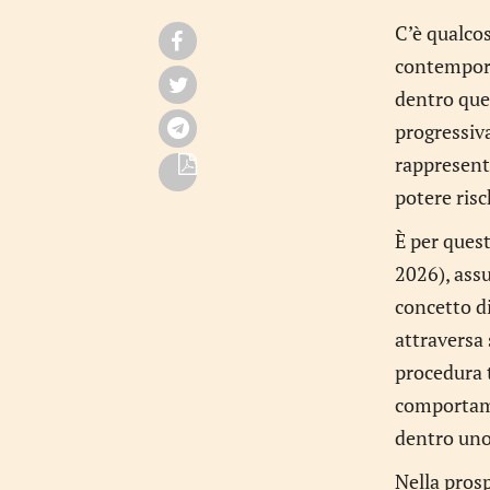
C’è qualcos
contemporan
dentro ques
progressiva
rappresenta
potere risc
È per quest
2026), assu
concetto d
attraversa 
procedura t
comportame
dentro uno
Nella prosp