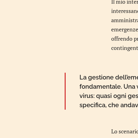
Il mio inte
interessan
amministrat
emergenze –
offrendo p
contingente
La gestione dell’eme
fondamentale. Una ve
virus: quasi ogni g
specifica, che andav
Lo scenario