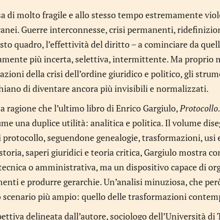
a di molto fragile e allo stesso tempo estremamente viole
ei. Guerre interconnesse, crisi permanenti, ridefinizioni
to quadro, l’effettività del diritto – a cominciare da que
mente più incerta, selettiva, intermittente. Ma proprio 
zioni della crisi dell’ordine giuridico e politico, gli str
hiano di diventare ancora più invisibili e normalizzati.
a ragione che l’ultimo libro di Enrico Gargiulo,
Protocollo
me una duplice utilità: analitica e politica. Il volume di
i protocollo, seguendone genealogie, trasformazioni, usi 
storia, saperi giuridici e teoria critica, Gargiulo mostra 
ecnica o amministrativa, ma un dispositivo capace di org
nti e produrre gerarchie. Un’analisi minuziosa, che però
 scenario più ampio: quello delle trasformazioni contem
ettiva delineata dall’autore, sociologo dell’Università di 