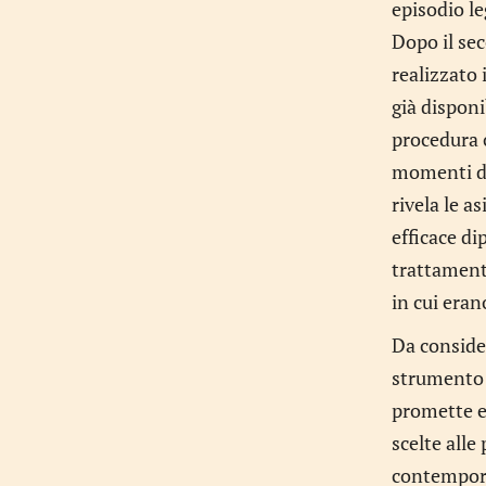
episodio le
Dopo il sec
realizzato 
già disponi
procedura o
momenti di 
rivela le a
efficace di
trattamento
in cui eran
Da consider
strumento c
promette ef
scelte alle
contempora