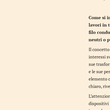
Come si in
lavori in 
filo condu
neutri o 
Il concetto
interessi s
sue trasfor
e le sue pe
elemento ce
chiaro, riv
L’attenzion
dispositiv