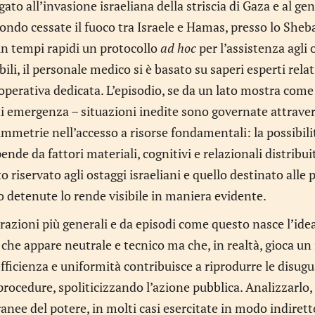
gato all’invasione israeliana della striscia di Gaza e al g
ondo cessate il fuoco tra Israele e Hamas, presso lo Sheb
in tempi rapidi un protocollo
ad hoc
per l’assistenza agli 
bili, il personale medico si è basato su saperi esperti relat
perativa dedicata. L’episodio, se da un lato mostra come i
emergenza – situazioni inedite sono governate attraverso 
simmetrie nell’accesso a risorse fondamentali: la possibili
pende da fattori materiali, cognitivi e relazionali distribui
 riservato agli ostaggi israeliani e quello destinato alle p
o detenute lo rende visibile in maniera evidente.
azioni più generali e da episodi come questo nasce l’idea
he appare neutrale e tecnico ma che, in realtà, gioca un 
ficienza e uniformità contribuisce a riprodurre le disugu
 procedure, spoliticizzando l’azione pubblica. Analizzarlo,
nee del potere, in molti casi esercitate in modo indiret