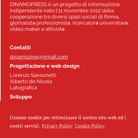
DINAMOPRESS è un progetto di informazione
indipendente nato l'11 novembre 2012 dalla
cooperazione tra diversi spazi sociali di Roma,
giornalistə professionistə, ricercatorə universitarə,
video maker e attivistə
Contatti
dinamozine@gmail.com
Progettazione e web design
Lorenzo Sansonetti
Alberto de Nicola
Latografica
Sviluppo
Commonhelp
Usiamo cookie per ottimizzare il nostro sito web ed i
Seguici
nostri servizi.
Privacy Policy
Cookie Policy