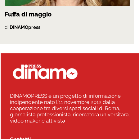
Fuffa di maggio
di
DINAMOpress
DINAMOPRESS è un progetto di informazione
indipendente nato l'11 novembre 2012 dalla
cooperazione tra diversi spazi sociali di Roma,
giornalistə professionistə, ricercatorə universitarə,
video maker e attivistə