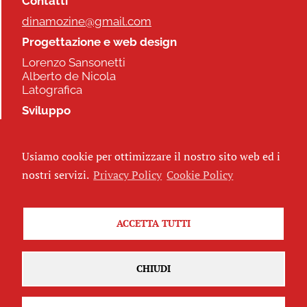
Contatti
dinamozine@gmail.com
Progettazione e web design
Lorenzo Sansonetti
Alberto de Nicola
Latografica
Sviluppo
Commonhelp
Usiamo cookie per ottimizzare il nostro sito web ed i
Seguici
nostri servizi.
Privacy Policy
Cookie Policy
ACCETTA TUTTI
Iscriviti alla newsletter
CHIUDI