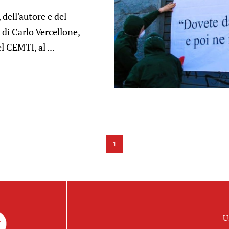
 dell'autore e del
di Carlo Vercellone,
 CEMTI, al ...
1
U