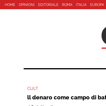
HOME
OPINIONI
EDITORIALE
ROMA
ITALIA
EUROPA
CULT
ll denaro come campo di bat