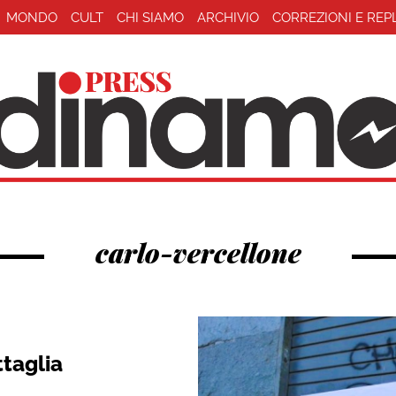
MONDO
CULT
CHI SIAMO
ARCHIVIO
CORREZIONI E REP
carlo-vercellone
taglia