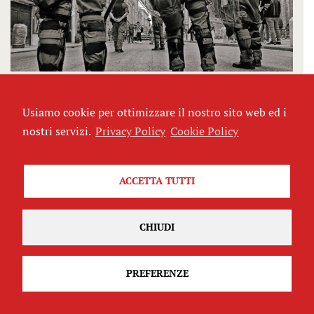
Il potere della polizia e la qualità della
democrazia. Intervista con Campesi e
Usiamo cookie per ottimizzare il nostro sito web ed i
Caprioglio
nostri servizi.
Privacy Policy
Cookie Policy
di
Francesco Ferri
ACCETTA TUTTI
CHIUDI
PREFERENZE