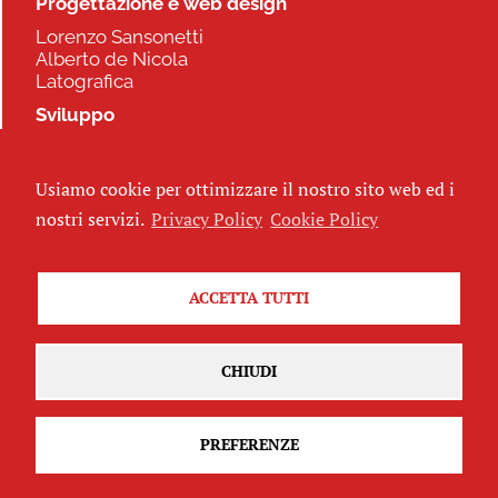
Progettazione e web design
Lorenzo Sansonetti
Alberto de Nicola
Latografica
Sviluppo
Commonhelp
Usiamo cookie per ottimizzare il nostro sito web ed i
Seguici
nostri servizi.
Privacy Policy
Cookie Policy
ACCETTA TUTTI
Iscriviti alla newsletter
CHIUDI
PREFERENZE
Attribuzione - Non commerciale - Non opere derivate 2.5 Italia
(CC
BY-NC-ND 2.5 IT)
Privacy Policy
-
Cookie Policy