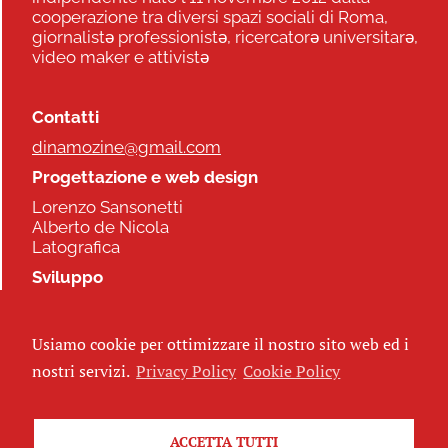
cooperazione tra diversi spazi sociali di Roma,
giornalistə professionistə, ricercatorə universitarə,
video maker e attivistə
Contatti
dinamozine@gmail.com
Progettazione e web design
Lorenzo Sansonetti
Alberto de Nicola
Latografica
Sviluppo
Commonhelp
Usiamo cookie per ottimizzare il nostro sito web ed i
Seguici
nostri servizi.
Privacy Policy
Cookie Policy
ACCETTA TUTTI