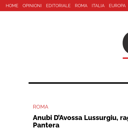
HOME
OPINIONI
EDITORIALE
ROMA
ITALIA
EUROPA
ROMA
Anubi D’Avossa Lussurgiu, r
Pantera