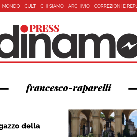
MONDO
CULT
CHI SIAMO
ARCHIVIO
CORREZIONI E REP
francesco-raparelli
agazzo della