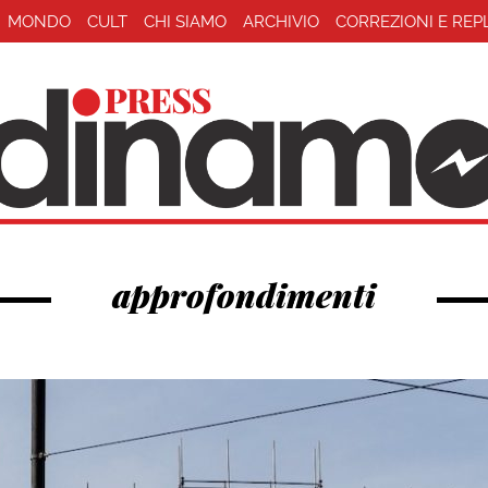
MONDO
CULT
CHI SIAMO
ARCHIVIO
CORREZIONI E REP
approfondimenti