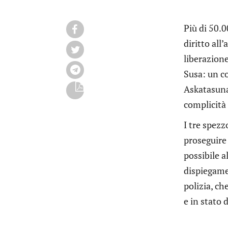
Più di 50.0
diritto all
liberazione
Susa: un co
Askatasuna:
complicità 
I tre spezz
proseguire 
possibile 
dispiegamen
polizia, ch
e in stato 