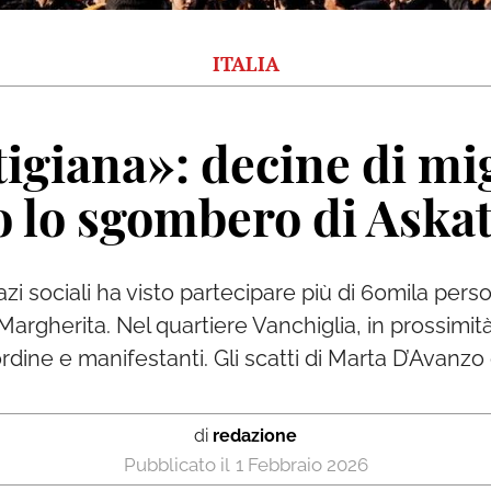
ITALIA
igiana»: decine di mig
o lo sgombero di Aska
azi sociali ha visto partecipare più di 60mila pe
a Margherita. Nel quartiere Vanchiglia, in prossim
ordine e manifestanti. Gli scatti di Marta D’Avanzo
di
redazione
1 Febbraio 2026