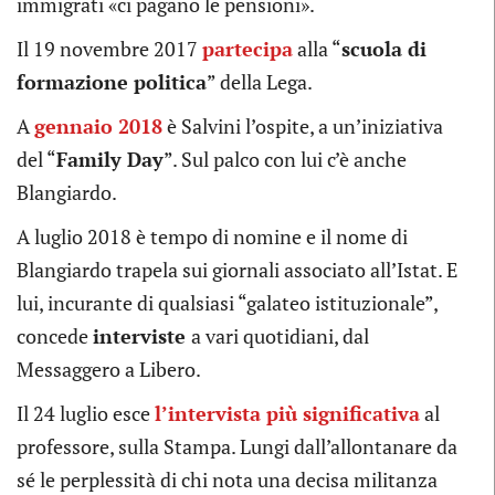
immigrati «ci pagano le pensioni».
Il 19 novembre 2017
partecipa
alla “
scuola di
formazione politica
” della Lega.
A
gennaio 2018
è Salvini l’ospite, a un’iniziativa
del “
Family Day
”. Sul palco con lui c’è anche
Blangiardo.
A luglio 2018 è tempo di nomine e il nome di
Blangiardo trapela sui giornali associato all’Istat. E
lui, incurante di qualsiasi “galateo istituzionale”,
concede
interviste
a vari quotidiani, dal
Messaggero a Libero.
Il 24 luglio esce
l’intervista più significativa
al
professore, sulla Stampa. Lungi dall’allontanare da
sé le perplessità di chi nota una decisa militanza