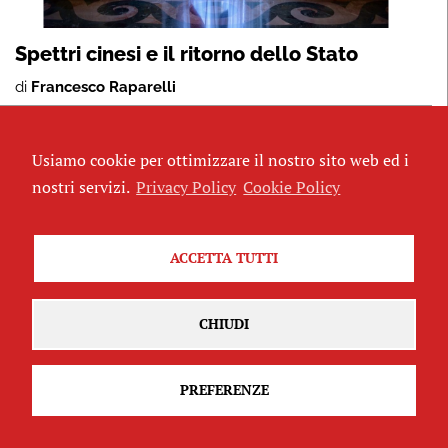
Spettri cinesi e il ritorno dello Stato
di
Francesco Raparelli
Usiamo cookie per ottimizzare il nostro sito web ed i
IN EVIDENZA
nostri servizi.
Privacy Policy
Cookie Policy
ACCETTA TUTTI
CHIUDI
PREFERENZE
Dona il tuo 5×1000 a Dinamo aps