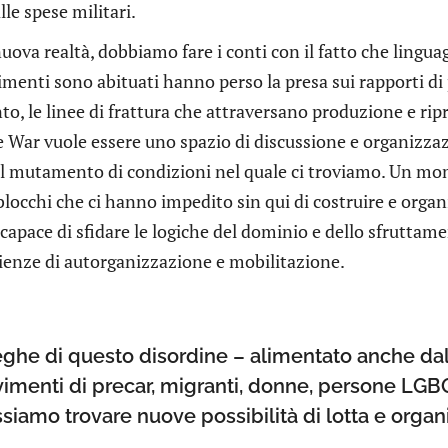
lle spese militari.
uova realtà, dobbiamo fare i conti con il fatto che lingu
imenti sono abituati hanno perso la presa sui rapporti di 
o, le linee di frattura che attraversano produzione e ripr
 War vuole essere uno spazio di discussione e organizzazi
el mutamento di condizioni nel quale ci troviamo. Un mo
blocchi che ci hanno impedito sin qui di costruire e org
 capace di sfidare le logiche del dominio e dello sfruttam
rienze di autorganizzazione e mobilitazione.
ghe di questo disordine – alimentato anche dall
imenti di precar, migranti, donne, persone LGBQ
siamo trovare nuove possibilità di lotta e organi