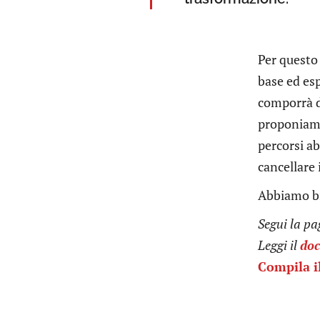
Per questo 
base ed es
comporrà 
proponiamo 
percorsi ab
cancellare 
Abbiamo bi
Segui la p
Leggi il
doc
Compila i