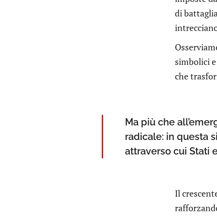
di battagli
intreccian
Osserviamo 
simbolici e
che trasfor
Ma più che all’emer
radicale: in questa 
attraverso cui Stat
Il crescent
rafforzando