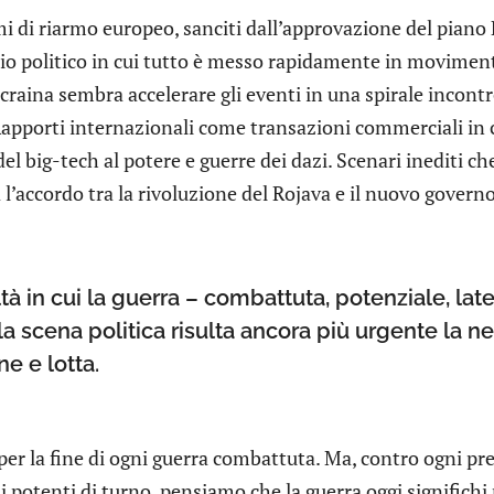
i di riarmo europeo, sanciti dall’approvazione del piano 
io politico in cui tutto è messo rapidamente in moviment
craina sembra accelerare gli eventi in una spirale incont
apporti internazionali come transazioni commerciali in c
del big-tech al potere e guerre dei dazi. Scenari inediti ch
l’accordo tra la rivoluzione del Rojava e il nuovo governo
tà in cui la guerra – combattuta, potenziale, la
la scena politica risulta ancora più urgente la n
ne e lotta.
er la fine di ogni guerra combattuta. Ma, contro ogni pre
 potenti di turno, pensiamo che la guerra oggi significhi