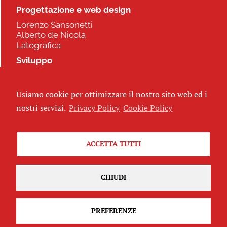
Progettazione e web design
Lorenzo Sansonetti
Alberto de Nicola
Latografica
Sviluppo
Commonhelp
Usiamo cookie per ottimizzare il nostro sito web ed i
Seguici
nostri servizi.
Privacy Policy
Cookie Policy
ACCETTA TUTTI
Iscriviti alla newsletter
CHIUDI
PREFERENZE
Attribuzione - Non commerciale - Non opere derivate 2.5 Italia
(CC