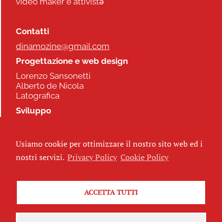
video maker e attivistə
Contatti
dinamozine@gmail.com
Progettazione e web design
Lorenzo Sansonetti
Alberto de Nicola
Latografica
Sviluppo
Commonhelp
Usiamo cookie per ottimizzare il nostro sito web ed i
Seguici
nostri servizi.
Privacy Policy
Cookie Policy
ACCETTA TUTTI
Iscriviti alla newsletter