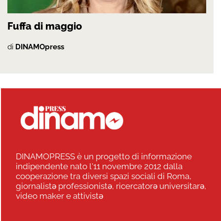
Fuffa di maggio
di
DINAMOpress
DINAMOPRESS è un progetto di informazione
indipendente nato l'11 novembre 2012 dalla
cooperazione tra diversi spazi sociali di Roma,
giornalistə professionistə, ricercatorə universitarə,
video maker e attivistə