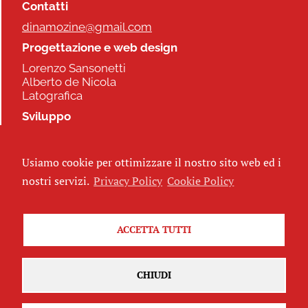
Contatti
dinamozine@gmail.com
Progettazione e web design
Lorenzo Sansonetti
Alberto de Nicola
Latografica
Sviluppo
Commonhelp
Usiamo cookie per ottimizzare il nostro sito web ed i
Seguici
nostri servizi.
Privacy Policy
Cookie Policy
ACCETTA TUTTI
Iscriviti alla newsletter
CHIUDI