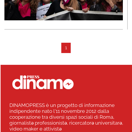
1
DINAMOPRESS è un progetto di informazione
indipendente nato l'11 novembre 2012 dalla
cooperazione tra diversi spazi sociali di Roma,
giornalistə professionistə, ricercatorə universitarə,
video maker e attivistə