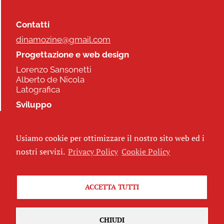
Contatti
dinamozine@gmail.com
Progettazione e web design
Lorenzo Sansonetti
Alberto de Nicola
Latografica
Sviluppo
Commonhelp
Usiamo cookie per ottimizzare il nostro sito web ed i
Seguici
nostri servizi.
Privacy Policy
Cookie Policy
ACCETTA TUTTI
Iscriviti alla newsletter
CHIUDI