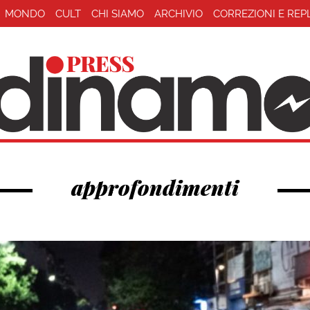
MONDO
CULT
CHI SIAMO
ARCHIVIO
CORREZIONI E REP
approfondimenti