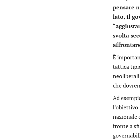
pensare n
lato, il 
“aggiusta
svolta sec
affrontare
È important
tattica tip
neoliberali
che dovremo
Ad esempio,
l’obiettivo
nazionale e
fronte a sf
governabil