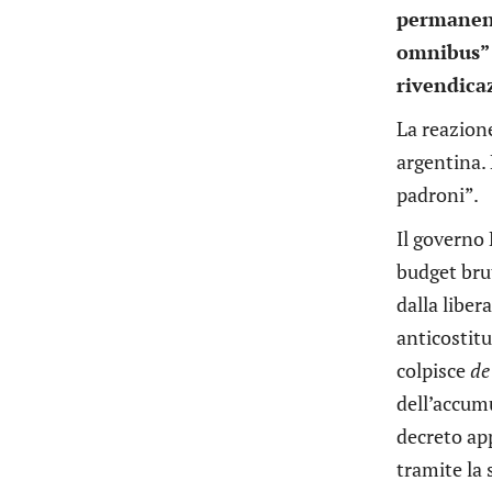
permanent
omnibus” v
rivendicaz
La reazione
argentina. 
padroni”.
Il governo
budget bru
dalla liber
anticostitu
colpisce
de
dell’accum
decreto app
tramite la 