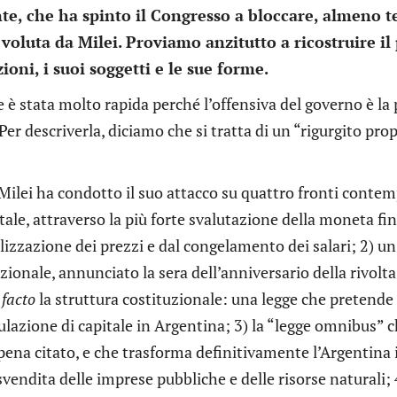
e, che ha spinto il Congresso a bloccare, almeno 
oluta da Milei. Proviamo anzitutto a ricostruire il 
ioni, i suoi soggetti e le sue forme.
 è stata molto rapida perché l’offensiva del governo è la p
Per descriverla, diciamo che si tratta di un “rigurgito pro
 Milei ha condotto il suo attacco su quattro fronti con
tale, attraverso la più forte svalutazione della moneta f
alizzazione dei prezzi e dal congelamento dei salari; 2) 
zionale, annunciato la sera dell’anniversario della rivolta
 facto
la struttura costituzionale: una legge che pretende 
ulazione di capitale in Argentina; 3) la “legge omnibus” 
ena citato, e che trasforma definitivamente l’Argentina i
svendita delle imprese pubbliche e delle risorse naturali; 4