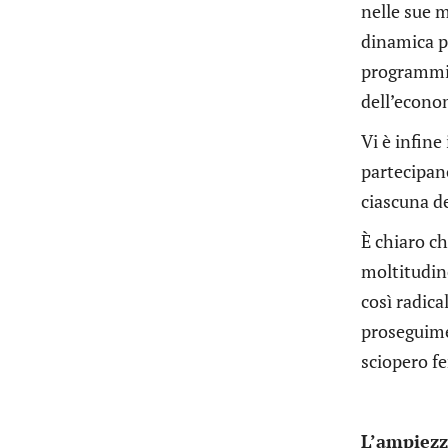
nelle sue m
dinamica pr
programmi d
dell’econo
Vi è infin
partecipano
ciascuna de
È chiaro ch
moltitudin
così radica
proseguimen
sciopero f
L’ampiezz