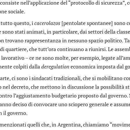
consiste nell’applicazione del “protocollo di sicurezza”, c
ne sociale.
 tutto questo, i
cacerolazos
[pentolate spontanee] sono co
 sono stati animati, in particolare, dai settori della cla
on trovano rappresentanza in nessuno spazio politico. Tal
i quartiere, che tutt’ora continuano a riunirsi. Le assemb
 lavorativo – ce ne sono molte, per esempio, legate all’amb
ente colpiti dalla
deregulation
economica imposta dal go
parte, ci sono i sindacati tradizionali, che si mobilitano 
 nel decreto, che mettono in discussione la possibilità st
contro l’aggiustamento budgetario proposto dal governo. S
anno deciso di convocare uno sciopero generale e assume
 il governo.
menzionati quelli che, in Argentina, chiamiamo “moviment