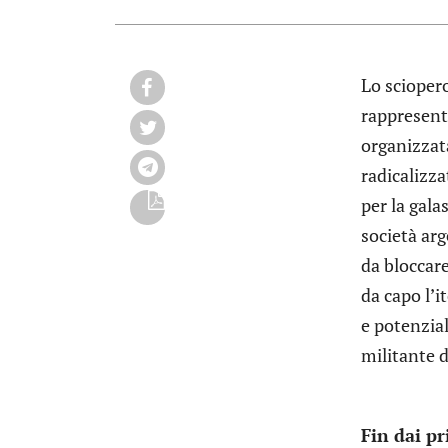
Lo sciopero
rappresenta
organizzata
radicalizza
per la gala
società ar
da bloccar
da capo l’i
e potenzia
militante 
Fin dai pr