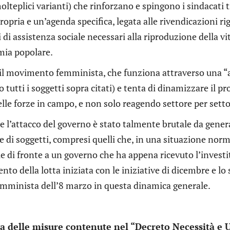
olteplici varianti) che rinforzano e spingono i sindacati
opria e un’agenda specifica, legata alle rivendicazioni ri
i assistenza sociale necessari alla riproduzione della vita
mia popolare.
e il movimento femminista, che funziona attraverso una “a
 tutti i soggetti sopra citati) e tenta di dinamizzare il p
lle forze in campo, e non solo reagendo settore per setto
e l’attacco del governo è stato talmente brutale da gener
e di soggetti, compresi quelli che, in una situazione nor
le di fronte a un governo che ha appena ricevuto l’investitu
to della lotta iniziata con le iniziative di dicembre e lo 
emminista dell’8 marzo in questa dinamica generale.
a delle misure contenute nel “Decreto Necessità e 