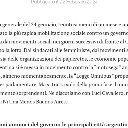
22 Febbraio 2024
 generale del 24 gennaio, tenutosi meno di un mese e mez
to la più rapida mobilitazione sociale contro un governo
 dai movimenti sociali nei giorni successivi di fronte al
to la lotta. Dai sindacati alle femministe, dai movimenti so
ssia delle organizzazioni dei piqueretos, le economie popo
gentina si è messa in movimento contro la “motosega” anar
e, almeno momentaneamente, la “Legge Omnibus” propost
ter parlamentare. Ma si tratta solo della prima fase di uno
lmente sorprendenti. Ne discutiamo con Luci Cavallero, r
di Ni Una Menos Buenos Aires.
imi annunci del governo le principali città argentin