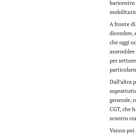
baricentro 
mobilitazio
A fronte di
dicembre, e
che oggi n
assemblee d
per settore
particolarm
Dall’altra 
soprattutto
generale, 
CGT, che h
scontro con
Vanno poi 