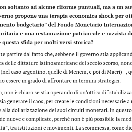
on soltanto ad alcune riforme puntuali, ma a un aut
governo propone una terapia economica shock per ott
mento budgetario” del Fondo Monetario Internaziona
uritaria e una restaurazione patriarcale e razzista d
 questa sfida per molti versi storica?
e partire dal fatto che, sebbene il governo stia applica
ica delle dittature latinoamericane del secolo scorso, non
 (nel caso argentino, quelle di Menem, e poi di Macri) –,
 essere in grado di affrontare in termini strategici.
 non è chiaro se stia operando di un’ottica di “stabilizz
 sia generare il caos, per creare le condizioni necessarie
 alla dollarizzazione dei suoi circuiti monetari. In questo 
ide nuove e complicate, perché non è più possibile la med
ità”, tra istituzioni e movimenti. La scommessa, come di