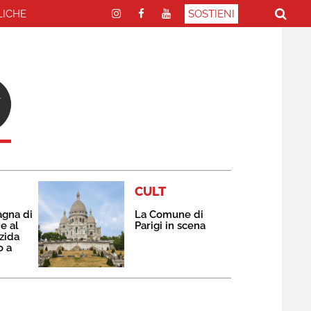
LICHE
SOSTIENI
CULT
agna di
La Comune di
e al
Parigi in scena
zida
o a