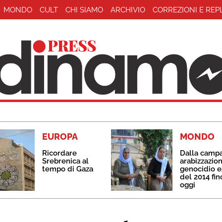
MONDO
CULT
CHI SIAMO
ARCHIVIO
CORREZIONI E REP
EUROPA
MONDO
Ricordare
Dalla camp
Srebrenica al
arabizzazion
tempo di Gaza
genocidio e
del 2014 fin
oggi