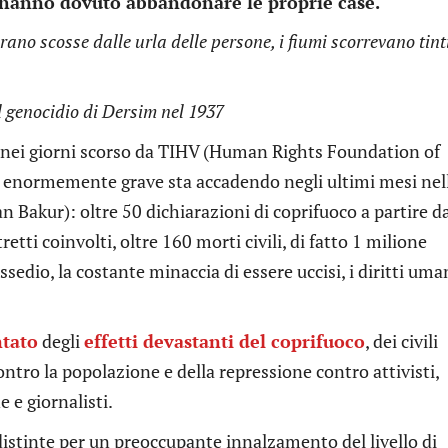
e hanno dovuto abbandonare le proprie case.
rano scosse dalle urla delle persone, i fiumi scorrevano tint
l genocidio di Dersim nel 1937
to nei giorni scorso da TIHV (Human Rights Foundation of
 enormemente grave sta accadendo negli ultimi mesi nel
n Bakur): oltre 50 dichiarazioni di coprifuoco a partire d
retti coinvolti, oltre 160 morti civili, di fatto 1 milione
sedio, la costante minaccia di essere uccisi, i diritti uma
ntato
degli
effetti devastanti del coprifuoco
, dei civili
contro la popolazione e della repressione contro attivisti,
 e giornalisti.
istinte per un preoccupante innalzamento del livello di