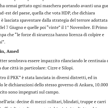
ra ha ormai gettato ogni maschera portando avanti una gu
d-est del paese, quella che vota HDP, che dichiara
 è lasciata spaventare dalla strategia del terrore adottata
del 7 Giugno e quelle poi “vinte” il 1° Novembre. Il Primo
pa che “le forze di sicurezza hanno licenza di colpire e
i”.
bin, Amed
witter sembrava essere impazzito rilanciando le centinaia 
due città in particolare: Cizre e Silopi.
o il PKK” è stata lanciata in diversi distretti, ed in
do le dichiarazioni dello stesso governo di Ankara, 10.000
ercito sono impegnati sul campo.
ll’aria: decine di mezzi militari, blindati, truppe e carri