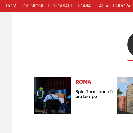
HOME
OPINIONI
EDITORIALE
ROMA
ITALIA
EUROPA
ROMA
Spin Time, non c’è
più tempo