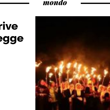
mondo
rive
legge