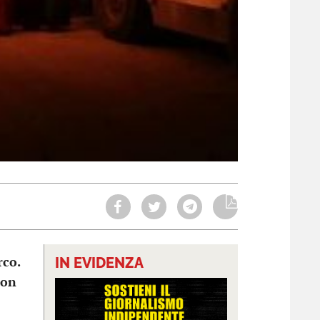
rco.
IN EVIDENZA
non