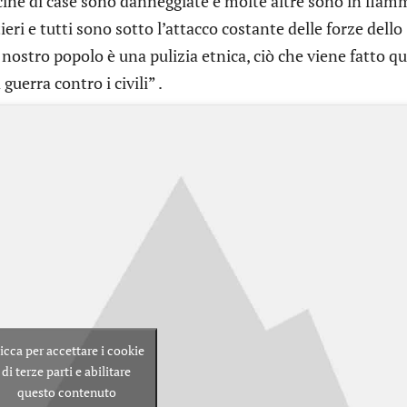
cine di case sono danneggiate e molte altre sono in fiam
eri e tutti sono sotto l’attacco costante delle forze dello
nostro popolo è una pulizia etnica, ciò che viene fatto qu
uerra contro i civili” .
icca per accettare i cookie
di terze parti e abilitare
questo contenuto