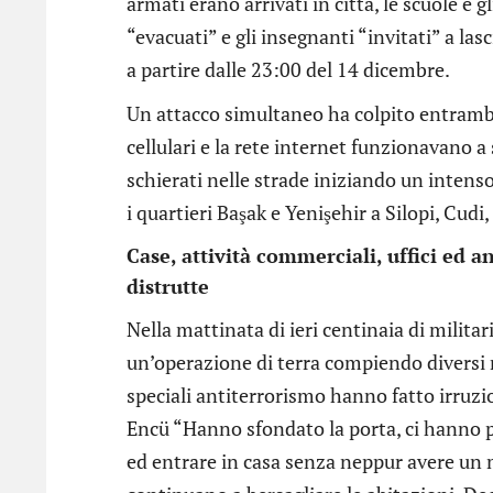
armati erano arrivati in città, le scuole e gli
“evacuati” e gli insegnanti “invitati” a lasc
a partire dalle 23:00 del 14 dicembre.
Un attacco simultaneo ha colpito entrambe l
cellulari e la rete internet funzionavano a
schierati nelle strade iniziando un inten
i quartieri Başak e Yenişehir a Silopi, Cudi,
Case, attività commerciali, uffici e
distrutte
Nella mattinata di ieri centinaia di milita
un’operazione di terra compiendo diversi r
speciali antiterrorismo hanno fatto irruz
Encü “Hanno sfondato la porta, ci hanno p
ed entrare in casa senza neppur avere un m