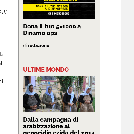
i di
Dona il tuo 5×1000 a
Dinamo aps
di
redazione
la
al
ULTIME MONDO
ni
Dalla campagna di
arabizzazione al
genocidio ezida del 2014