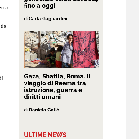
fino a oggi
erra
di
Carla Gagliardini
 da
Gaza, Shatila, Roma. Il
di
viaggio di Reema tra
istruzione, guerra e
diritti umani
di
Daniela Galiè
ULTIME NEWS