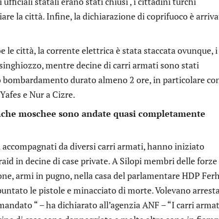
 ufficiali statali erano stati chiusi , i cittadini turchi
iare la città. Infine, la dichiarazione di coprifuoco è arriva
e città, la corrente elettrica è stata staccata ovunque, i
 singhiozzo, mentre decine di carri armati sono stati
so bombardamento durato almeno 2 ore, in particolare co
 Yafes e Nur a Cizre.
d anche moschee sono andate quasi completamente
ri accompagnati da diversi carri armati, hanno iniziato
aid in decine di case private. A Silopi membri delle forze
ione, armi in pugno, nella casa del parlamentare HDP Fer
untato le pistole e minacciato di morte. Volevano arresta
andato “ – ha dichiarato all’agenzia ANF – “I carri armat