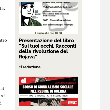
ta:
ntro
Presentazione del libro
“Sui tuoi occhi. Racconti
della rivoluzione del
Rojava”
di
redazione
hat
rci
i