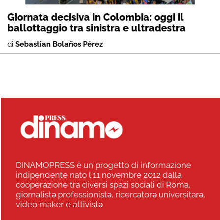
Giornata decisiva in Colombia: oggi il
ballottaggio tra sinistra e ultradestra
di
Sebastian Bolaños Pérez
DINAMOPRESS è un progetto di informazione
indipendente nato l'11 novembre 2012 dalla
cooperazione tra diversi spazi sociali di Roma,
giornalistə professionistə, ricercatorə universitarə,
video maker e attivistə