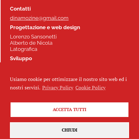
Contatti
dinamozine@gmail.com
Progettazione e web design
Lorenzo Sansonetti
Alberto de Nicola
Latografica
Sviluppo
Commonhelp
Usiamo cookie per ottimizzare il nostro sito web ed i
Seguici
nostri servizi.
Privacy Policy
Cookie Policy
ACCETTA TUTTI
Iscriviti alla newsletter
CHIUDI