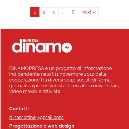
1
2
3
...
8
Next »
DINAMOPRESS è un progetto di informazione
indipendente nato l'11 novembre 2012 dalla
cooperazione tra diversi spazi sociali di Roma,
giornalistə professionistə, ricercatorə universitarə,
video maker e attivistə
Contatti
dinamozine@gmail.com
Progettazione e web design