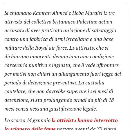
Si chiamano Kamran Ahmed e Heba Muraisi lə tre
attivistə del collettivo britannico Palestine action
accusatə di aver praticato un’azione di sabotaggio
contro una fabbrica di armi israeliana e una base
militare della Royal air force. Lə attivistə, che si
dichiarano innocenti, denunciano una condizione
carceraria punitiva e ingiusta, che li vede affrontare
per motivi non chiari un allungamento fuori legge del
periodo di detenzione preventiva. La custodia
cautelare, che non dovrebbe superare i sei mesi di
detenzione, si sta prolungando ormai da più di 18
mesi senza nessuna giustificazione legale.
Lo scorso 14 gennaio
lə
attivistə
hanno interrotto
lo sciopero della fame
portato avanti da 73 giorni