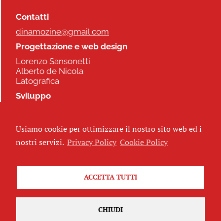
Contatti
dinamozine@gmail.com
Progettazione e web design
Lorenzo Sansonetti
Alberto de Nicola
Latografica
Sviluppo
Commonhelp
Usiamo cookie per ottimizzare il nostro sito web ed i
Seguici
nostri servizi.
Privacy Policy
Cookie Policy
ACCETTA TUTTI
Iscriviti alla newsletter
CHIUDI