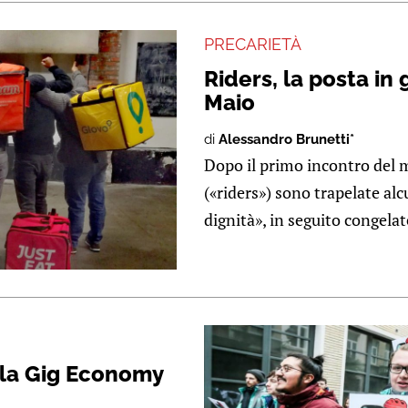
PRECARIETÀ
Riders, la posta in 
Maio
di
Alessandro Brunetti*
Dopo il primo incontro del m
(«riders») sono trapelate al
dignità», in seguito congelate
ella Gig Economy