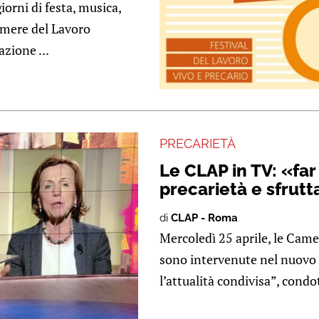
orni di festa, musica,
Camere del Lavoro
zione ...
PRECARIETÀ
Le CLAP in TV: «far 
precarietà e sfrut
di
CLAP - Roma
Mercoledì 25 aprile, le Cam
sono intervenute nel nuovo
l’attualità condivisa”, condot