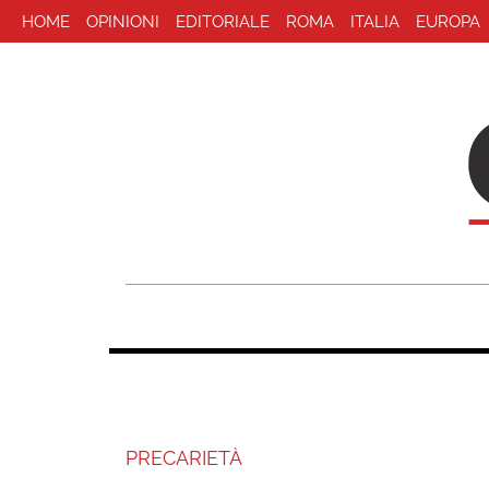
HOME
OPINIONI
EDITORIALE
ROMA
ITALIA
EUROPA
PRECARIETÀ