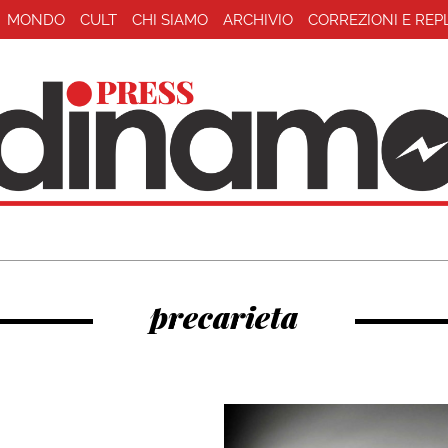
MONDO
CULT
CHI SIAMO
ARCHIVIO
CORREZIONI E REP
precarieta