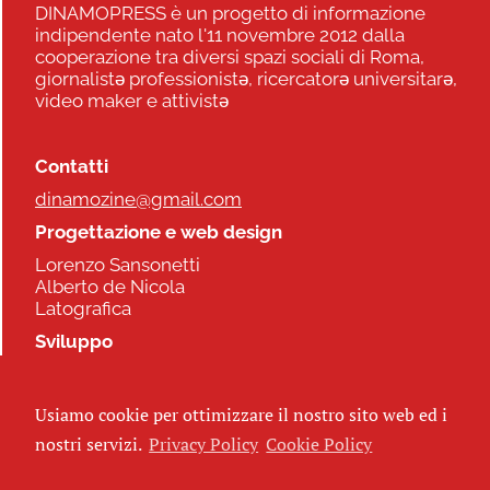
DINAMOPRESS è un progetto di informazione
indipendente nato l'11 novembre 2012 dalla
cooperazione tra diversi spazi sociali di Roma,
giornalistə professionistə, ricercatorə universitarə,
video maker e attivistə
Contatti
dinamozine@gmail.com
Progettazione e web design
Lorenzo Sansonetti
Alberto de Nicola
Latografica
Sviluppo
Commonhelp
Usiamo cookie per ottimizzare il nostro sito web ed i
Seguici
nostri servizi.
Privacy Policy
Cookie Policy