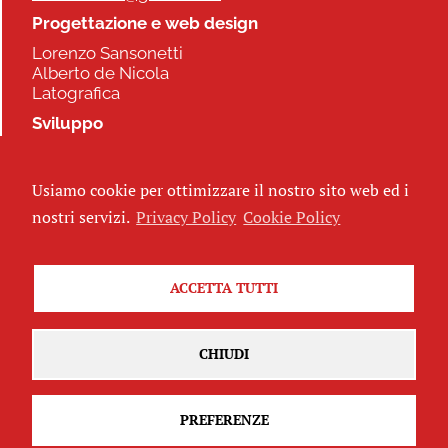
Progettazione e web design
Lorenzo Sansonetti
Alberto de Nicola
Latografica
Sviluppo
Commonhelp
Usiamo cookie per ottimizzare il nostro sito web ed i
Seguici
nostri servizi.
Privacy Policy
Cookie Policy
ACCETTA TUTTI
Iscriviti alla newsletter
CHIUDI
PREFERENZE
Attribuzione - Non commerciale - Non opere derivate 2.5 Italia
(CC