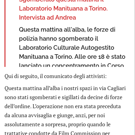
Laboratorio Manituana a Torino.
Intervista ad Andrea
Questa mattina all'alba, le forze di
polizia hanno sgomberato il
Laboratorio Culturale Autogestito
Manituana a Torino. Alle ore 18 è stato
lanciato un concentramento in Corso
Verona contro lo sgombero e per
Qui di seguito, il comunicato degli attivisti:
esprimere la solidarietà della città.
Questa mattina all’alba i nostri spazi in via Cagliari
Intervista ad Andrea.
sono stati sgomberati e sigillati da decine di forze
Pubblicato da
DINAMOpress
su
dell’ordine. L’operazione non era stata preceduta
mercoledì 16 maggio 2018
da alcuna avvisaglia e giunge, anzi, per noi
assolutamente a sorpresa, proprio quando le
trattative condotte da Film Commission per