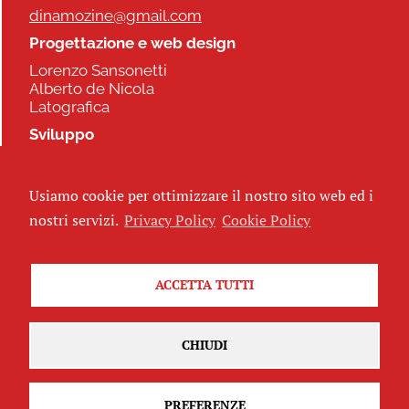
dinamozine@gmail.com
Progettazione e web design
Lorenzo Sansonetti
Alberto de Nicola
Latografica
Sviluppo
Commonhelp
Usiamo cookie per ottimizzare il nostro sito web ed i
Seguici
nostri servizi.
Privacy Policy
Cookie Policy
ACCETTA TUTTI
Iscriviti alla newsletter
CHIUDI
PREFERENZE
Attribuzione - Non commerciale - Non opere derivate 2.5 Italia
(CC