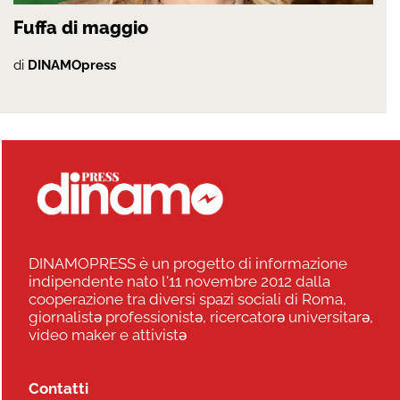
Fuffa di maggio
di
DINAMOpress
DINAMOPRESS è un progetto di informazione
indipendente nato l'11 novembre 2012 dalla
cooperazione tra diversi spazi sociali di Roma,
giornalistə professionistə, ricercatorə universitarə,
video maker e attivistə
Contatti