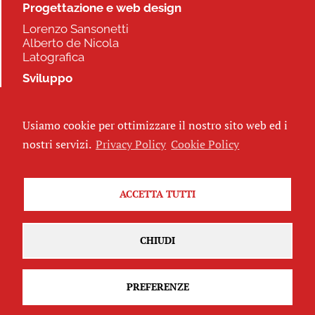
Progettazione e web design
Lorenzo Sansonetti
Alberto de Nicola
Latografica
Sviluppo
Commonhelp
Usiamo cookie per ottimizzare il nostro sito web ed i
Seguici
nostri servizi.
Privacy Policy
Cookie Policy
ACCETTA TUTTI
Iscriviti alla newsletter
CHIUDI
PREFERENZE
Attribuzione - Non commerciale - Non opere derivate 2.5 Italia
(CC
BY-NC-ND 2.5 IT)
Privacy Policy
-
Cookie Policy