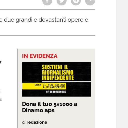
lle due grandi e devastanti opere è
IN EVIDENZA
r
i
a
Dona il tuo 5×1000 a
Dinamo aps
di
redazione