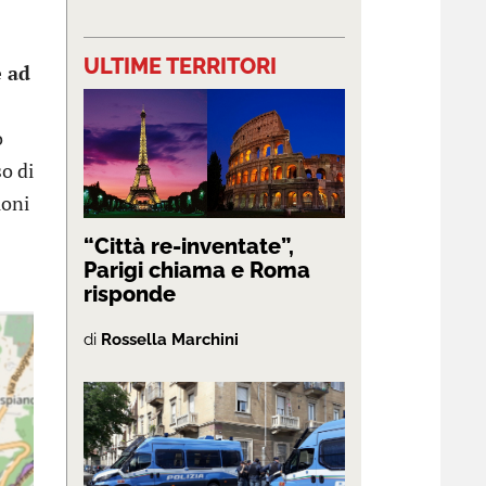
ULTIME TERRITORI
e ad
o
so di
ioni
“Città re-inventate”,
Parigi chiama e Roma
risponde
di
Rossella Marchini