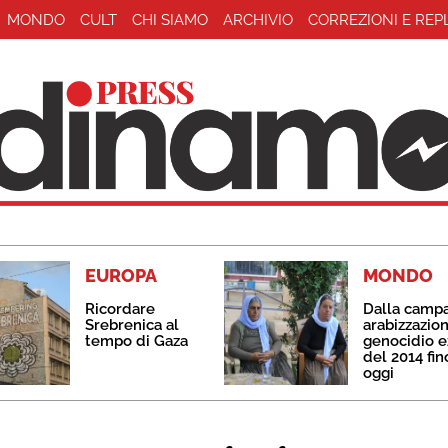
MONDO
CULT
CHI SIAMO
ARCHIVIO
CORREZIONI E REP
EUROPA
MONDO
Ricordare
Dalla camp
Srebrenica al
arabizzazion
tempo di Gaza
genocidio e
del 2014 fin
oggi