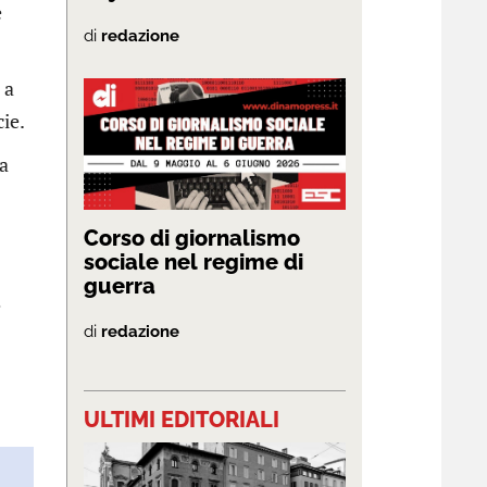
e
di
redazione
 a
cie.
a
Corso di giornalismo
sociale nel regime di
guerra
e
di
redazione
ULTIMI EDITORIALI