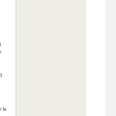
n
i
e
00
e la