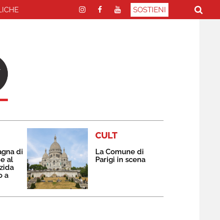
LICHE
SOSTIENI
CULT
agna di
La Comune di
e al
Parigi in scena
zida
o a