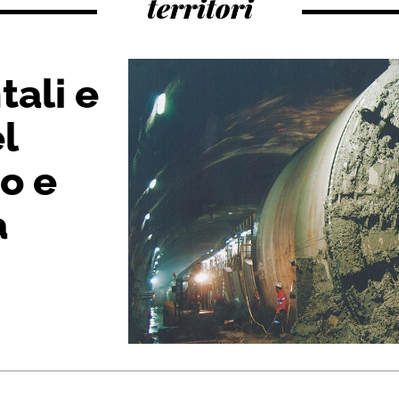
territori
tali e
el
o e
a