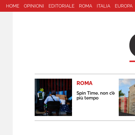
HOME
OPINIONI
EDITORIALE
ROMA
ITALIA
EUROPA
ROMA
Spin Time, non c’è
più tempo