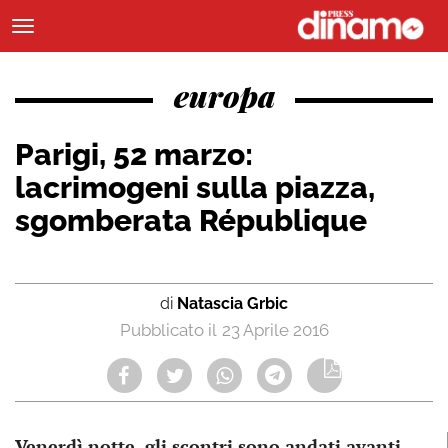
europa
Parigi, 52 marzo:
lacrimogeni sulla piazza,
sgomberata République
di
Natascia Grbic
23 Aprile 2016
Venerdì notte, gli scontri sono andati avanti