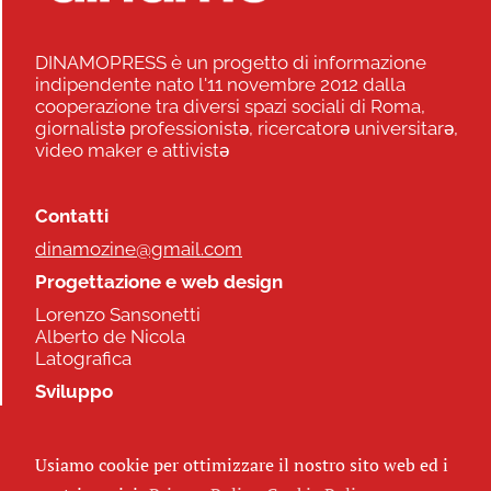
DINAMOPRESS è un progetto di informazione
indipendente nato l'11 novembre 2012 dalla
cooperazione tra diversi spazi sociali di Roma,
giornalistə professionistə, ricercatorə universitarə,
video maker e attivistə
Contatti
dinamozine@gmail.com
Progettazione e web design
Lorenzo Sansonetti
Alberto de Nicola
Latografica
Sviluppo
Commonhelp
Usiamo cookie per ottimizzare il nostro sito web ed i
Seguici