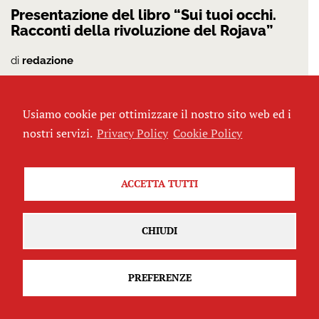
Presentazione del libro “Sui tuoi occhi.
Racconti della rivoluzione del Rojava”
di
redazione
Usiamo cookie per ottimizzare il nostro sito web ed i
nostri servizi.
Privacy Policy
Cookie Policy
ACCETTA TUTTI
CHIUDI
Corso di giornalismo sociale nel regime
di guerra
PREFERENZE
di
redazione