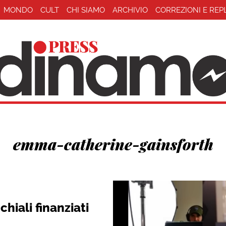
MONDO
CULT
CHI SIAMO
ARCHIVIO
CORREZIONI E REP
emma-catherine-gainsforth
hiali finanziati