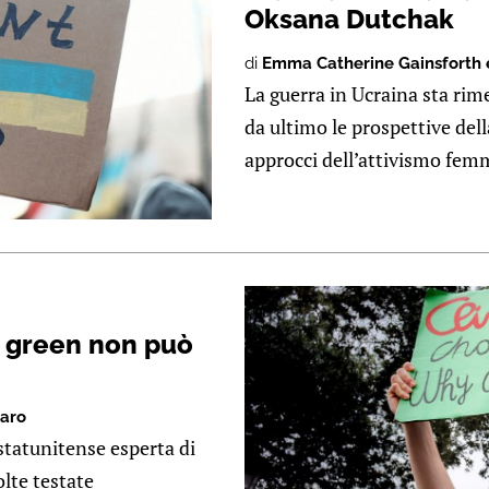
Oksana Dutchak
di
Emma Catherine Gainsforth 
La guerra in Ucraina sta rim
da ultimo le prospettive dell
approcci dell’attivismo femmi
o green non può
raro
statunitense esperta di
lte testate