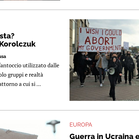
sta?
 Korolczuk
usa
ntoccio utilizzato dalle
olo gruppi e realtà
torno a cui si ...
EUROPA
Guerra in Ucraina 