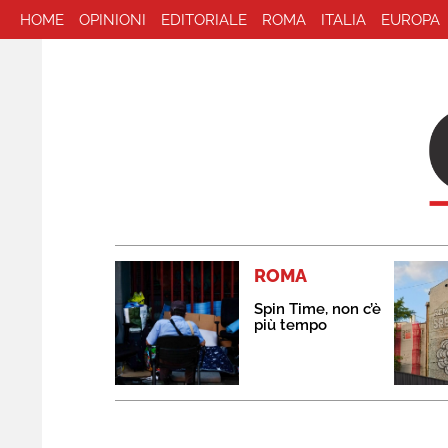
HOME
OPINIONI
EDITORIALE
ROMA
ITALIA
EUROPA
ROMA
Spin Time, non c’è
più tempo