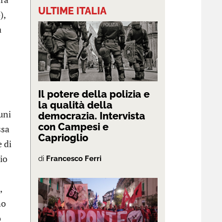
ULTIME ITALIA
),
a
Il potere della polizia e
la qualità della
uni
democrazia. Intervista
con Campesi e
ssa
Caprioglio
 di
io
di
Francesco Ferri
,
no
o