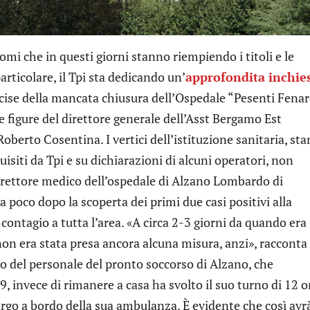
mi che in questi giorni stanno riempiendo i titoli e le
articolare, il Tpi sta dedicando un’
approfondita inchie
ecise della mancata chiusura dell’Ospedale “Pesenti Fenar
figure del direttore generale dell’Asst Bergamo Est
Roberto Cosentina. I vertici dell’istituzione sanitaria, st
isiti da Tpi e su dichiarazioni di alcuni operatori, non
direttore medico dell’ospedale di Alzano Lombardo di
a poco dopo la scoperta dei primi due casi positivi alla
 contagio a tutta l’area. «A circa 2-3 giorni da quando era
non era stata presa ancora alcuna misura, anzi», racconta 
o del personale del pronto soccorso di Alzano, che
, invece di rimanere a casa ha svolto il suo turno di 12 o
largo a bordo della sua ambulanza. È evidente che così avr