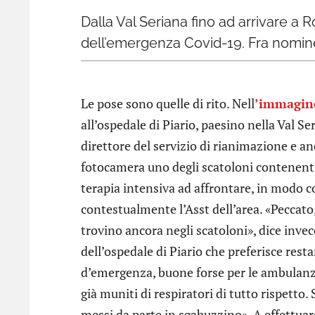
Dalla Val Seriana fino ad arrivare a 
dell’emergenza Covid-19. Fra nomine po
Le pose sono quelle di rito. Nell
’immagi
all’ospedale di Piario, paesino nella Val S
direttore del servizio di rianimazione e an
fotocamera uno degli scatoloni contenenti
terapia intensiva ad affrontare, in modo co
contestualmente l’Asst dell’area. «Peccato,
trovino ancora negli scatoloni», dice inve
dell’ospedale di Piario che preferisce rest
d’emergenza, buone forse per le ambulanze
già muniti di respiratori di tutto rispett
messi da parte in sgabuzzino». A effettuar