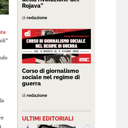
Rojava”
di
redazione
sta
oli”
ando
Corso di giornalismo
sociale nel regime di
guerra
di
redazione
la
re
ULTIMI EDITORIALI
à