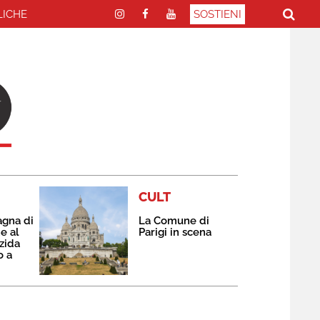
LICHE
SOSTIENI
CULT
agna di
La Comune di
e al
Parigi in scena
zida
o a