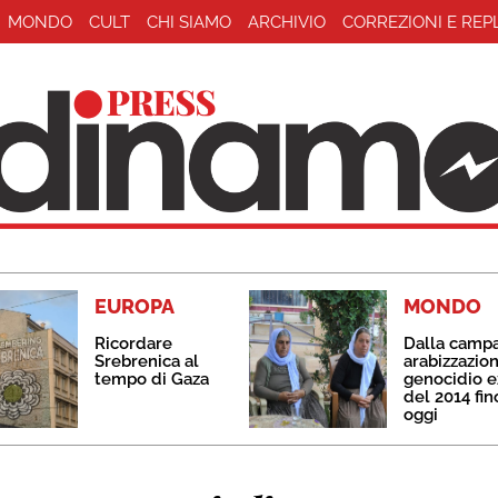
MONDO
CULT
CHI SIAMO
ARCHIVIO
CORREZIONI E REP
EUROPA
MONDO
Ricordare
Dalla camp
Srebrenica al
arabizzazion
tempo di Gaza
genocidio e
del 2014 fin
oggi