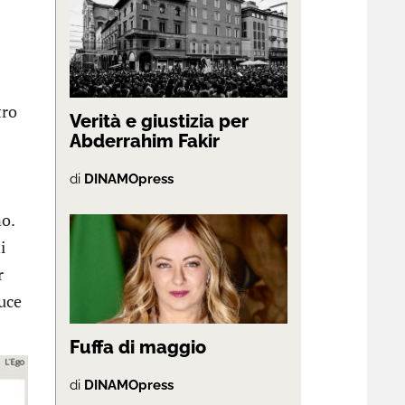
tro
Verità e giustizia per
Abderrahim Fakir
di
DINAMOpress
no.
i
r
uce
Fuffa di maggio
di
DINAMOpress