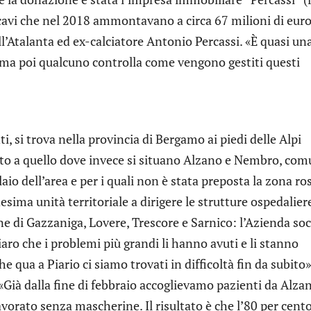
ricavi che nel 2018 ammontavano a circa 67 milioni di euro
ll’Atalanta ed ex-calciatore Antonio Percassi. «È quasi un
i, ma poi qualcuno controlla come vengono gestiti questi
ti, si trova nella provincia di Bergamo ai piedi delle Alpi
osto a quello dove invece si situano Alzano e Nembro, com
laio dell’area e per i quali non è stata preposta la zona ro
ma unità territoriale a dirigere le strutture ospedaliere
dine di Gazzaniga, Lovere, Trescore e Sarnico: l’Azienda soc
iaro che i problemi più grandi li hanno avuti e li stanno
he qua a Piario ci siamo trovati in difficoltà fin da subito»
 «Già dalla fine di febbraio accoglievamo pazienti da Alza
orato senza mascherine. Il risultato è che l’80 per cent