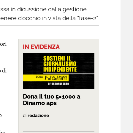
essa in dicussione dalla gestione
enere d’occhio in vista della “fase-2”.
ori
IN EVIDENZA
 di
i
Dona il tuo 5×1000 a
Dinamo aps
o
di
redazione
fra