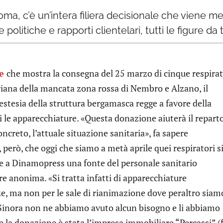
Roma, c’è un’intera filiera decisionale che viene m
litiche e rapporti clientelari, tutti le figure da t
ne
che mostra la consegna del 25 marzo di cinque respirat
eriana della mancata zona rossa di Nembro e Alzano, il
estesia della struttura bergamasca regge a favore della
 le apparecchiature. «Questa donazione aiuterà il reparto
ncreto, l’attuale situazione sanitaria», fa sapere
 però, che oggi che siamo a metà aprile quei respiratori s
ce a Dinamopress una fonte del personale sanitario
are anonima. «Si tratta infatti di apparecchiature
, ma non per le sale di rianimazione dove peraltro siam
o. Sinora non ne abbiamo avuto alcun bisogno e li abbiamo
e la donazione è stata l’impresa immobiliare “Percassi” (