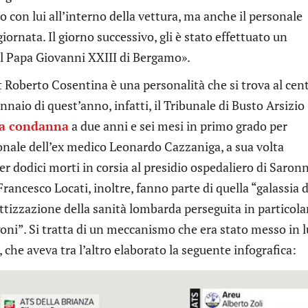
o con lui all’interno della vettura, ma anche il personale
giornata. Il giorno successivo, gli è stato effettuato un
al Papa Giovanni XXIII di Bergamo».
st Roberto Cosentina è una personalità che si trova al cen
naio di quest’anno, infatti, il Tribunale di Busto Arsizio
a condanna
a due anni e sei mesi in primo grado per
ale dell’ex medico Leonardo Cazzaniga, a sua volta
r dodici morti in corsia al presidio ospedaliero di Saron
rancesco Locati, inoltre, fanno parte di quella “galassia d
ttizzazione della sanità lombarda perseguita in particola
ni”. Si tratta di un meccanismo che era stato messo in l
, che aveva tra l’altro elaborato la seguente infografica: