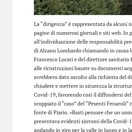
La “dirigenza” è rappresentata da alcuni no
pagine di numerosi giornali e siti web. In p
all’individuazione delle responsabilità pr
di Alzano Lombardo chiamando in causa le 
Francesco Locati e del direttore sanitario 
alle ricostruzioni basate su documenti acqu
avrebbero dato ascolto alla richiesta del 
chiudere e mettere in sicurezza la struttur
Covid-19, favorendo così il diffondersi del
scoppiato il “caso” del “Pesenti Fenaroli” 
fonte di Piario. «Basti pensare che un uom
presentava evidenti sintomi della Covid-19
andando in giro per la valle in lungo e in 