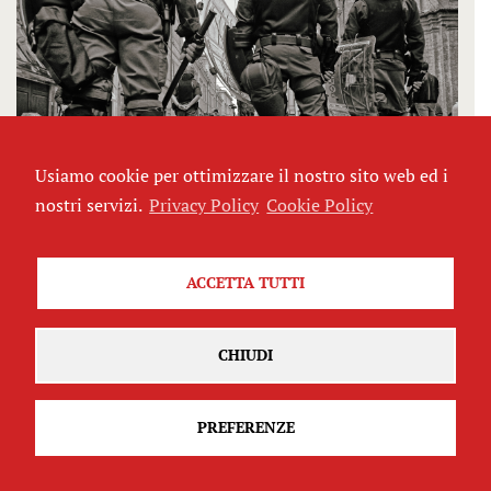
Usiamo cookie per ottimizzare il nostro sito web ed i
nostri servizi.
Privacy Policy
Cookie Policy
Il potere della polizia e la qualità della
democrazia. Intervista con Campesi e
Caprioglio
ACCETTA TUTTI
di
Francesco Ferri
CHIUDI
PREFERENZE