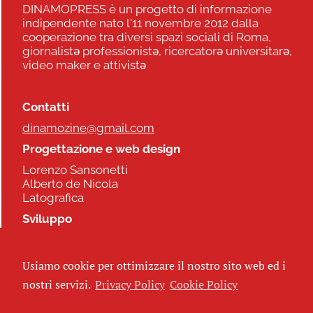
DINAMOPRESS è un progetto di informazione
indipendente nato l'11 novembre 2012 dalla
cooperazione tra diversi spazi sociali di Roma,
giornalistə professionistə, ricercatorə universitarə,
video maker e attivistə
Contatti
dinamozine@gmail.com
Progettazione e web design
Lorenzo Sansonetti
Alberto de Nicola
Latografica
Sviluppo
Commonhelp
Usiamo cookie per ottimizzare il nostro sito web ed i
Seguici
nostri servizi.
Privacy Policy
Cookie Policy