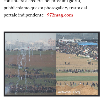
continuerà a crederci nei prossimi giorni,
pubblichiamo questa photogallery tratta dal
portale indipendente
+972mag.com
Previous
Next