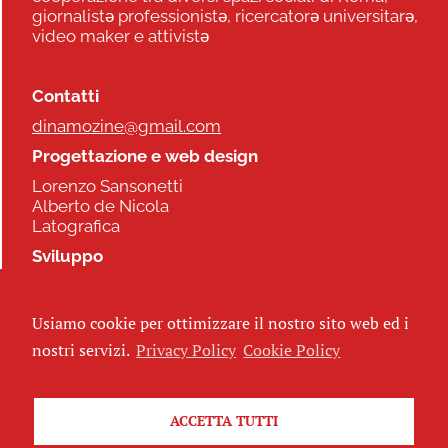
giornalistə professionistə, ricercatorə universitarə,
video maker e attivistə
Contatti
dinamozine@gmail.com
Progettazione e web design
Lorenzo Sansonetti
Alberto de Nicola
Latografica
Sviluppo
Commonhelp
Usiamo cookie per ottimizzare il nostro sito web ed i
Seguici
nostri servizi.
Privacy Policy
Cookie Policy
ACCETTA TUTTI