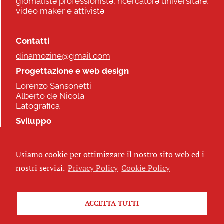
giornalistə professionistə, ricercatorə universitarə,
video maker e attivistə
Contatti
dinamozine@gmail.com
Progettazione e web design
Lorenzo Sansonetti
Alberto de Nicola
Latografica
Sviluppo
Commonhelp
Usiamo cookie per ottimizzare il nostro sito web ed i
Seguici
nostri servizi.
Privacy Policy
Cookie Policy
ACCETTA TUTTI
Iscriviti alla newsletter