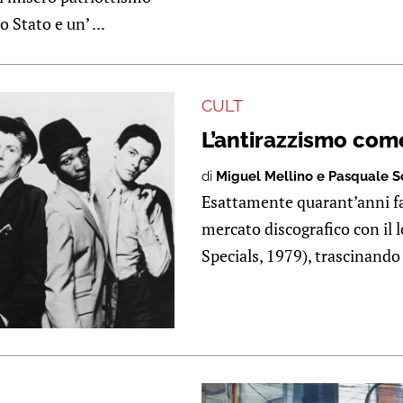
 Stato e un’ ...
CULT
L’antirazzismo come 
di
Miguel Mellino e Pasquale S
Esattamente quarant’anni f
mercato discografico con il
Specials, 1979), trascinando m