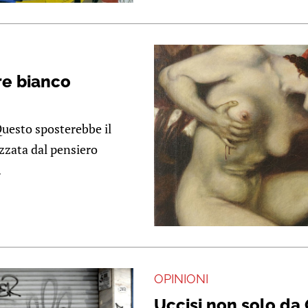
re bianco
Questo sposterebbe il
zzata dal pensiero
.
OPINIONI
Uccisi non solo da