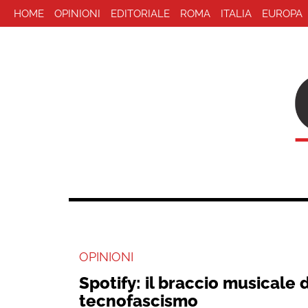
HOME
OPINIONI
EDITORIALE
ROMA
ITALIA
EUROPA
OPINIONI
Spotify: il braccio musicale 
tecnofascismo