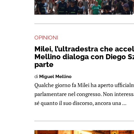
OPINIONI
Milei, l’ultradestra che acce
Mellino dialoga con Diego S
parte
di
Miguel Mellino
Qualche giorno fa Milei ha aperto ufficial
parlamentare nel congresso. Non interessa
sé quanto il suo discorso, ancora una ...