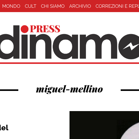
MONDO
CULT
CHI SIAMO
ARCHIVIO
CORREZIONI E REP
miguel-mellino
del