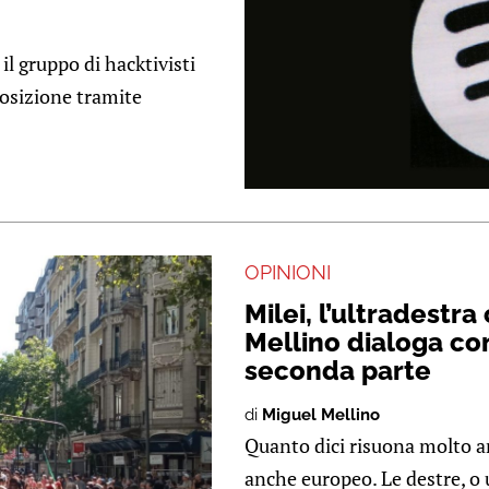
l gruppo di hacktivisti
posizione tramite
OPINIONI
Milei, l’ultradestr
Mellino dialoga co
seconda parte
di
Miguel Mellino
Quanto dici risuona molto an
anche europeo. Le destre, o 