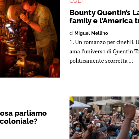
CULT
Bounty
Quentin’s L
family e l’America 
di
Miguel Mellino
1. Un romanzo per cinefili. U
ama l’universo di Quentin T
politicamente scorretta ...
cosa parliamo
coloniale?