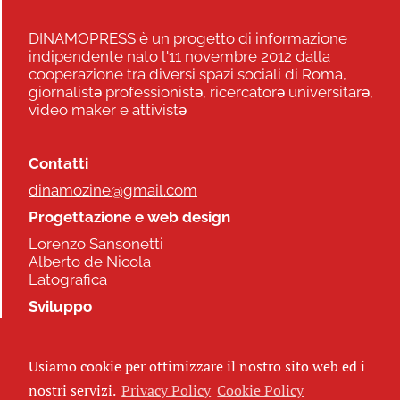
DINAMOPRESS è un progetto di informazione
indipendente nato l'11 novembre 2012 dalla
cooperazione tra diversi spazi sociali di Roma,
giornalistə professionistə, ricercatorə universitarə,
video maker e attivistə
Contatti
dinamozine@gmail.com
Progettazione e web design
Lorenzo Sansonetti
Alberto de Nicola
Latografica
Sviluppo
Commonhelp
Usiamo cookie per ottimizzare il nostro sito web ed i
Seguici
nostri servizi.
Privacy Policy
Cookie Policy