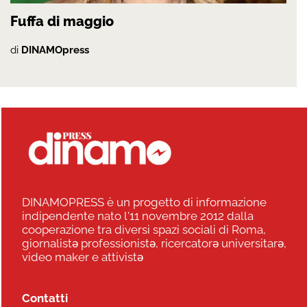
Fuffa di maggio
di
DINAMOpress
DINAMOPRESS è un progetto di informazione
indipendente nato l'11 novembre 2012 dalla
cooperazione tra diversi spazi sociali di Roma,
giornalistə professionistə, ricercatorə universitarə,
video maker e attivistə
Contatti