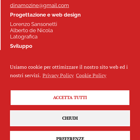
dinamozine@gmail.com
Progettazione e web design
Lorenzo Sansonetti
Alberto de Nicola
Latografica
Sviluppo
Commonhelp
Usiamo cookie per ottimizzare il nostro sito web ed i
Seguici
nostri servizi.
Privacy Policy
Cookie Policy
ACCETTA TUTTI
Iscriviti alla newsletter
CHIUDI
PREFERENZE
Attribuzione - Non commerciale - Non opere derivate 2.5 Italia
(CC