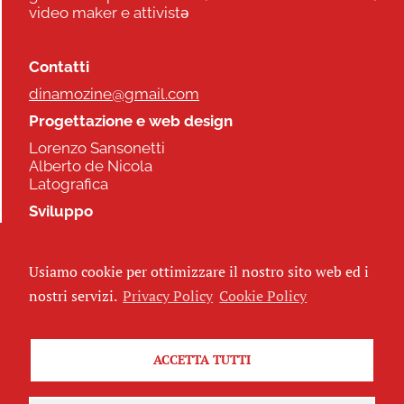
video maker e attivistə
Contatti
dinamozine@gmail.com
Progettazione e web design
Lorenzo Sansonetti
Alberto de Nicola
Latografica
Sviluppo
Commonhelp
Usiamo cookie per ottimizzare il nostro sito web ed i
Seguici
nostri servizi.
Privacy Policy
Cookie Policy
ACCETTA TUTTI
Iscriviti alla newsletter