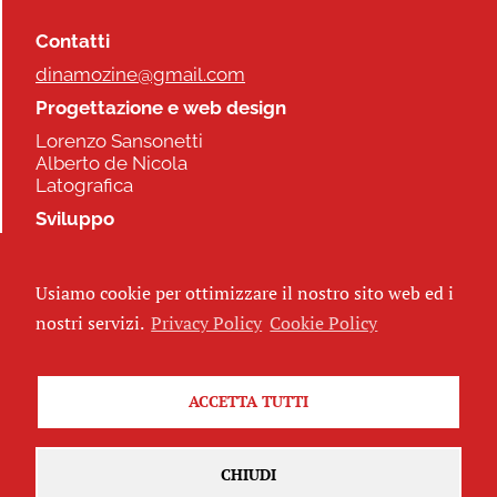
Contatti
dinamozine@gmail.com
Progettazione e web design
Lorenzo Sansonetti
Alberto de Nicola
Latografica
Sviluppo
Commonhelp
Usiamo cookie per ottimizzare il nostro sito web ed i
Seguici
nostri servizi.
Privacy Policy
Cookie Policy
ACCETTA TUTTI
Iscriviti alla newsletter
CHIUDI