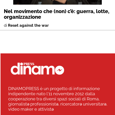
Nel movimento che (non) c’è: guerra, lotte,
organizzazione
di
Reset against the war
DINAMOPRESS è un progetto di informazione
indipendente nato l'11 novembre 2012 dalla
cooperazione tra diversi spazi sociali di Roma,
giornalistə professionistə, ricercatorə universitarə,
video maker e attivistə