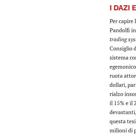
I DAZI 
Per capire 
Pandolfi i
trading sy
Consiglio d
sistema co
egemonico 
ruota atto
dollari, par
rialzo inso
il 15% e il
devastanti,
questa tesi
milioni di 