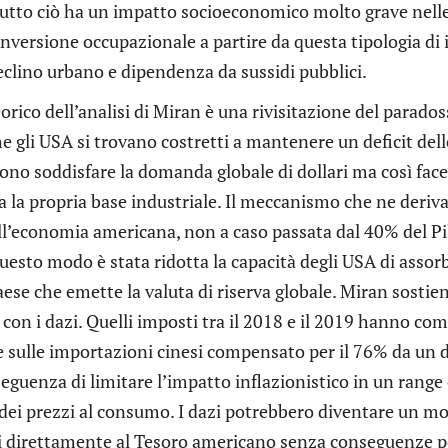
utto ciò ha un impatto socioeconomico molto grave nelle
nversione occupazionale a partire da questa tipologia di
declino urbano e dipendenza da sussidi pubblici.
eorico dell’analisi di Miran è una rivisitazione del parados
e gli USA si trovano costretti a mantenere un deficit delle p
ono soddisfare la domanda globale di dollari ma così fac
 la propria base industriale. Il meccanismo che ne deriva
ll’economia americana, non a caso passata dal 40% del Pil
uesto modo è stata ridotta la capacità degli USA di assorbir
aese che emette la valuta di riserva globale. Miran sosti
 con i dazi. Quelli imposti tra il 2018 e il 2019 hanno 
ffe sulle importazioni cinesi compensato per il 76% da u
eguenza di limitare l’impatto inflazionistico in un range
 dei prezzi al consumo. I dazi potrebbero diventare un mod
i direttamente al Tesoro americano senza conseguenze pe