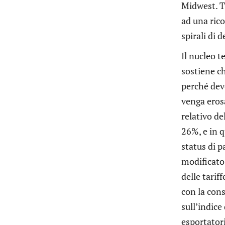
Midwest. T
ad una rico
spirali di 
Il nucleo t
sostiene ch
perché dev
venga erosa
relativo de
26%, e in q
status di p
modificato
delle tari
con la cons
sull’indice
esportator