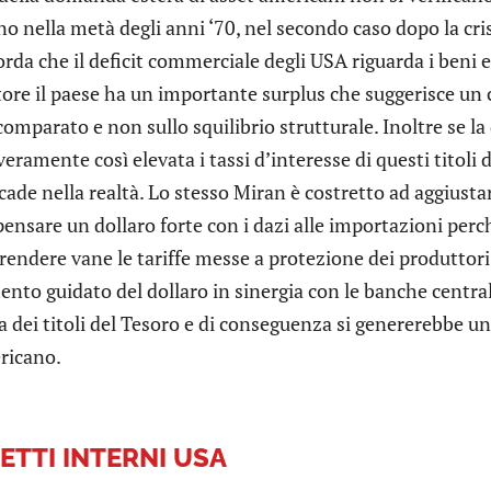
no nella metà degli anni ‘70, nel secondo caso dopo la cris
corda che il deficit commerciale degli USA riguarda i beni e 
tore il paese ha un importante surplus che suggerisce un
omparato e non sullo squilibrio strutturale. Inoltre se la
eramente così elevata i tassi d’interesse di questi titoli 
ade nella realtà. Lo stesso Miran è costretto ad aggiust
nsare un dollaro forte con i dazi alle importazioni perc
i rendere vane le tariffe messe a protezione dei produttor
to guidato del dollaro in sinergia con le banche centrali
 dei titoli del Tesoro e di conseguenza si genererebbe un
ericano.
FETTI INTERNI USA