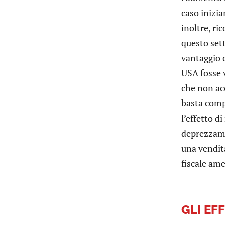
caso inizia
inoltre, ri
questo set
vantaggio c
USA fosse v
che non acc
basta compe
l’effetto d
deprezzamen
una vendita
fiscale am
GLI EF