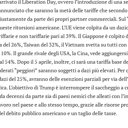
 arrivato il Liberation Day, ovvero l’introduzione di una s
nnunciato che saranno la metà delle tariffe che secondo 
iustamente da parte dei propri partner commerciali. Sul 
 queste ritorsioni americane. L’UE viene colpita da un dazi
riffarie e non tariffarie pari al 39%. Il Giappone è colpito
a del 26%, Taiwan del 32%, il Vietnam svetta su tutti con
10%. Il grande rivale degli USA, la Cina, vede aggiungersi
al 54%. Dopo il 5 aprile, inoltre, ci sarà una tariffa base de
derati “peggiori” saranno soggetti a dazi più elevati. Pe
dazi del 25%, avranno delle esenzioni parziali per via dell
a. L’obiettivo di Trump è interrompere il saccheggio a cui
da decenni da parte sia di paesi nemici che alleati con l’i
lavoro nel paese e allo stesso tempo, grazie alle risorse pr
el debito pubblico americano e un taglio delle tasse.