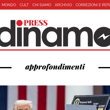
MONDO
CULT
CHI SIAMO
ARCHIVIO
CORREZIONI E REP
approfondimenti