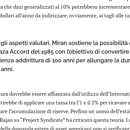
 che dazi generalizzati al 10% potrebbero incrementare le
 dollari all’anno da indirizzare, ovviamente, ai tagli alle ta
gli aspetti valutari, Miran sostiene la possibili
aza Accord del 1985 con l’obiettivo di convertire le
enza addirittura di 100 anni per allungare la du
anni.
ura dovrebbe essere affiancata dall’utilizzo dell’Inter
irebbe di applicare una tassa tra l’1 e il 2% per ricavare a
vare l’accumulazione di riserve. Perfino un uomo dell’
jan su “Project Syndicate” ha criticato questa teoria. I d
della domanda estera di asset americani non si verificano