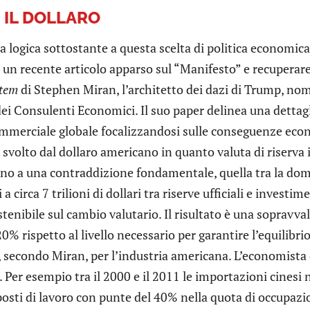
E IL DOLLARO
la logica sottostante a questa scelta di politica economica
n un recente articolo apparso sul “Manifesto” e recuperar
stem
di Stephen Miran, l’architetto dei dazi di Trump, no
ei Consulenti Economici. Il suo paper delinea una dettaglia
mmerciale globale focalizzandosi sulle conseguenze econ
svolto dal dollaro americano in quanto valuta di riserva
rno a una contraddizione fondamentale, quella tra la dom
i a circa 7 trilioni di dollari tra riserve ufficiali e invest
stenibile sul cambio valutario. Il risultato è una sopravva
 20% rispetto al livello necessario per garantire l’equilib
 secondo Miran, per l’industria americana. L’economista d
. Per esempio tra il 2000 e il 2011 le importazioni cines
posti di lavoro con punte del 40% nella quota di occupazi