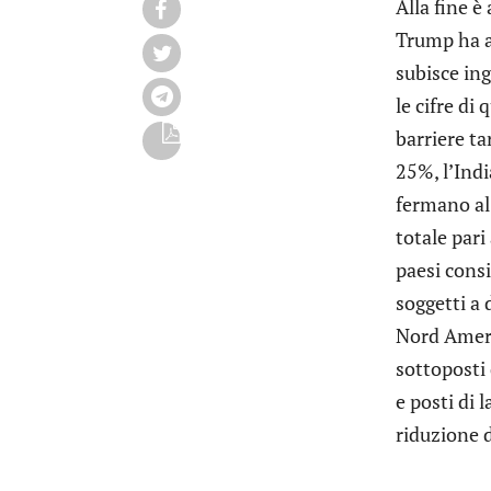
Alla fine è
Trump ha a
subisce ing
le cifre di
barriere ta
25%, l’Indi
fermano al 
totale pari 
paesi consi
soggetti a 
Nord Americ
sottoposti 
e posti di 
riduzione d